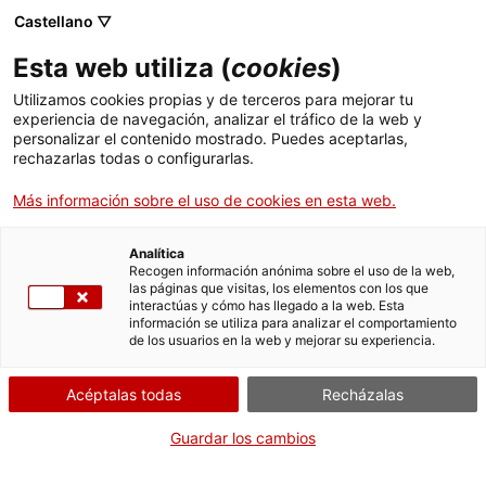
Castellano ▽
Entradas
Esta web utiliza (
cookies
)
CAT
ENG
Utilizamos cookies propias y de terceros para mejorar tu
experiencia de navegación, analizar el tráfico de la web y
FRA
personalizar el contenido mostrado. Puedes aceptarlas,
ESP
rechazarlas todas o configurarlas.
Más información sobre el uso de cookies en esta web.
Publicaciones
Analítica
Recogen información anónima sobre el uso de la web,
las páginas que visitas, los elementos con los que
12 meses, 12 obras
Catálogo
Ordena
interactúas y cómo has llegado a la web. Esta
por:
Ensayo
información se utiliza para analizar el comportamiento
de los usuarios en la web y mejorar su experiencia.
Acéptalas todas
Recházalas
2024
Guardar los cambios