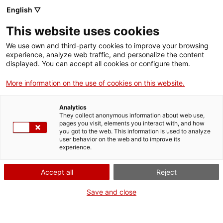
English ▽
Entrades
This website uses cookies
CAT
We use own and third-party cookies to improve your browsing
experience, analyze web traffic, and personalize the content
displayed. You can accept all cookies or configure them.
18M: El Dia i la Nit
Actualit
More information on the use of cookies on this website.
dels Museus
Analytics
They collect anonymous information about web use,
El
18 de maig
és una de les dates més destacades del calendari
pages you visit, elements you interact with, and how
you got to the web. This information is used to analyze
cultural: des de 1977, se celebra el Dia Internacional dels Museus.
user behavior on the web and to improve its
experience.
L’esdeveniment, organitzat pel Comitè Internacional dels Museus
(
ICOM
), enguany presenta una doble cita, ja que
coincideix amb
Accept all
Reject
la celebració de la Nit dels Museus
. El propòsit d’aquesta
celebració va més enllà de simplement convidar el públic a visitar
Save and close
aquests espais; busca conscienciar sobre la importància vital que
tenen en el desenvolupament de la societat.Des del
Museu d’Art