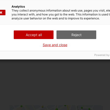
Caterina
Analytics
They collect anonymous information about web use, pages you visit, e
you interact with, and how you got to the web. This information is used 
analyze user behavior on the web and to improve its experience.
Plaça Pompeu Fabra, 1
17002, Girona
Accept all
Reject
Save and close
Powered by