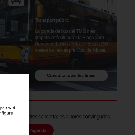
Transport públic
La parada de bus del TMG més
propera està situada a la Plaça Sant
Domènec. La línia és la L7. Està a 190
metres de l’accés principal del Museu
Consulta totes les línies
lyze web
nfigure
Servei de visites concertades a hores convingudes
Consulta l’agenda