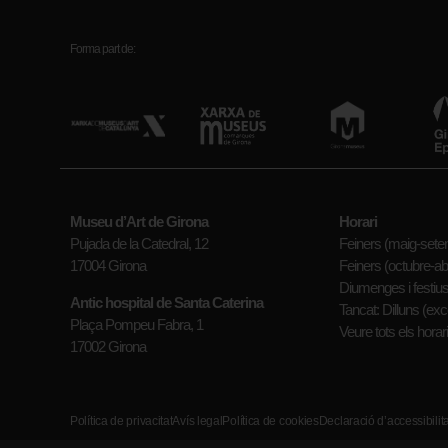
Forma part de:
Museu d’Art de Girona
Horari
Pujada de la Catedral, 12
Feiners (maig-setem
17004 Girona
Feiners (octubre-abr
Diumenges i festius
Antic hospital de Santa Caterina
Tancat: Dilluns (exc
Plaça Pompeu Fabra, 1
Veure tots els horar
17002 Girona
Política de privacitat
Avís legal
Política de cookies
Declaració d’accessibilita