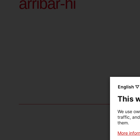
arribar-hi
English ▽
This 
We use own
traffic, an
them.
More inform