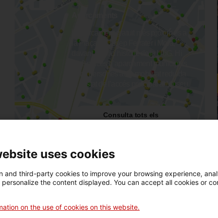
Aparcaments
L’aparcament gratuït més pròxim és a
la Plaça de Josep Ferrater i Mora,
davant l’edifici històric de la UdG. Hi
ha 2 places d’aparcament municipals
per a persones amb mobilitat reduïda
al costat de l’accés principal al Museu.
Consulta tots els
aparcaments
website uses cookies
 and third-party cookies to improve your browsing experience, ana
Antic Hospital
d personalize the content displayed. You can accept all cookies or co
de Santa
ation on the use of cookies on this website.