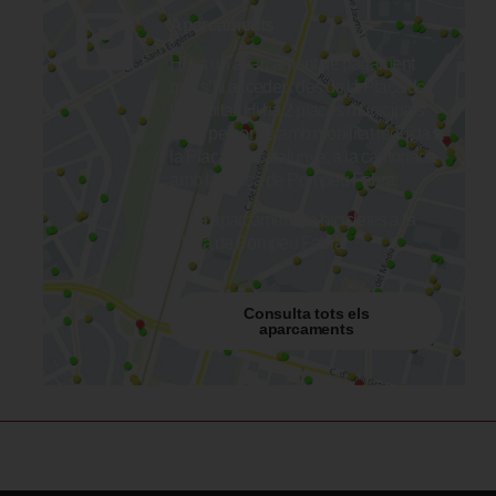
Aparcaments
Hi ha un aparcament de pagament
que s’hi accedeix des de la Plaça de
l’Hospital. Hi ha 2 places municipals
per a persones amb mobilitat reduïda a
la Plaça de Catalunya, a la cantonada
amb la Plaça de Pompeu Fabra.
Hi ha aparcament de bicicletes a la
Plaça de Pompeu Fabra.
Consulta tots els
aparcaments