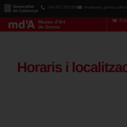
+34 972 203 834
museuart_girona.cultu
Ent
Horaris i localitza