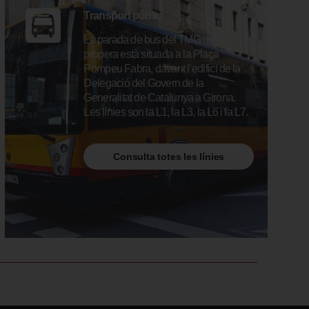
Transport públic
La parada de bus del TMG més
propera està situada a la Plaça
Pompeu Fabra, davant l’edifici de la
Delegació del Govern de la
Generalitat de Catalunya a Girona.
Les línies son la L1, la L3, la L6 i la L7.
Consulta totes les línies