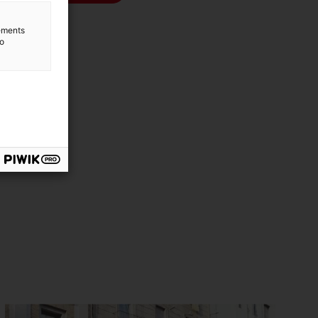
lements
to