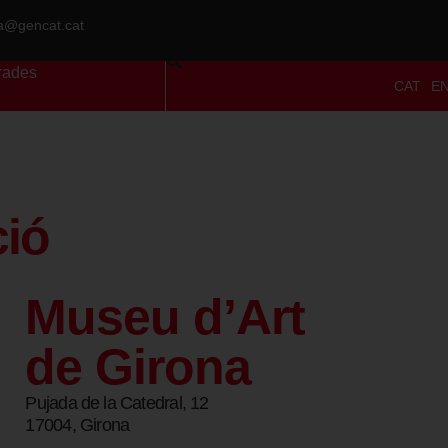
ra@gencat.cat
rades
CAT
E
ció
Museu d’Art
de Girona
Pujada de la Catedral, 12
17004, Girona