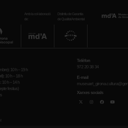
Amb la col·laboració
Distintiu de Garantia
de:
de Qualitat Ambiental
Telèfon
972 20 38 34
bre): 10 h – 19 h
il): 10 h – 18 h
E-mail
: 10 h – 14 h
museuart_girona.cultura@gen
epte festius)
Xarxes socials
is
t