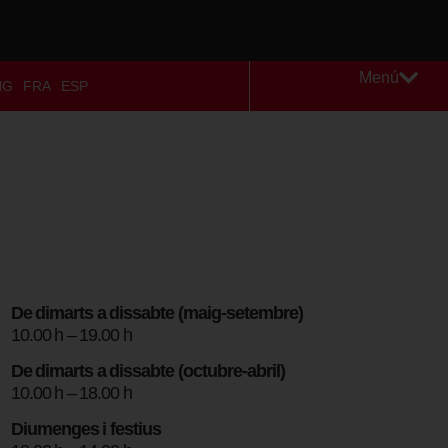
Menú
NG
FRA
ESP
De dimarts a dissabte (maig-setembre)
10.00 h – 19.00 h
De dimarts a dissabte (octubre-abril)
10.00 h – 18.00 h
Diumenges i festius