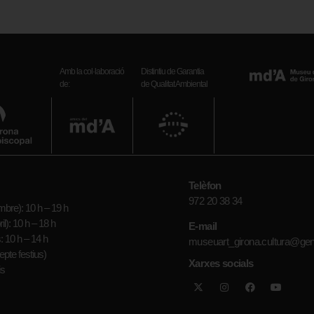
Amb la col·laboració
Distintiu de Garantia
de:
de Qualitat Ambiental
Telèfon
972 20 38 34
bre): 10 h – 19 h
il): 10 h – 18 h
E-mail
: 10 h – 14 h
museuart_girona.cultura@gen
epte festius)
Xarxes socials
is