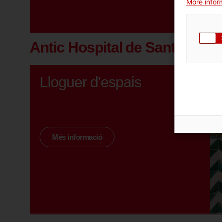
More inform
Antic Hospital de Santa Cate
Lloguer d'espais
Més informació