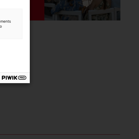
lements
to