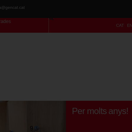
ra@gencat.cat
rades
CAT
E
Per molts anys!