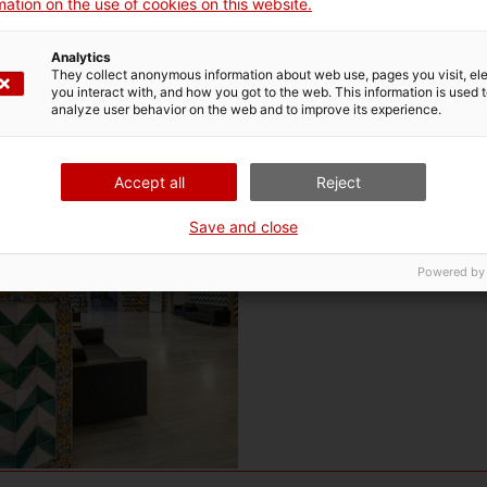
ation on the use of cookies on this website.
Analytics
They collect anonymous information about web use, pages you visit, e
you interact with, and how you got to the web. This information is used 
rina
analyze user behavior on the web and to improve its experience.
Accept all
Reject
Save and close
Powered by