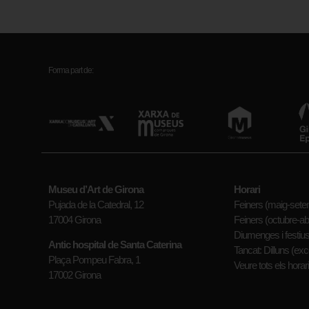
Forma part de:
Museu d’Art de Girona
Horari
Pujada de la Catedral, 12
Feiners (maig-setem
17004 Girona
Feiners (octubre-abr
Diumenges i festius
Antic hospital de Santa Caterina
Tancat: Dilluns (exc
Plaça Pompeu Fabra, 1
Veure tots els horar
17002 Girona