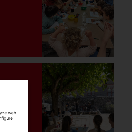
s
lyze web
nfigure