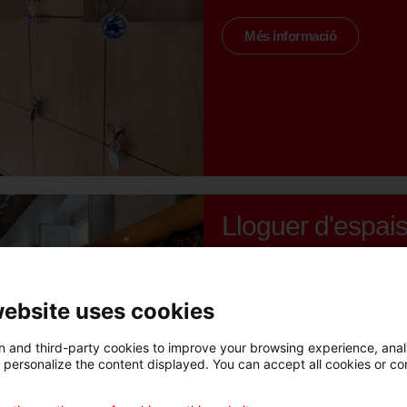
Més informació
Lloguer d'espai
website uses cookies
Més informació
 and third-party cookies to improve your browsing experience, ana
d personalize the content displayed. You can accept all cookies or co