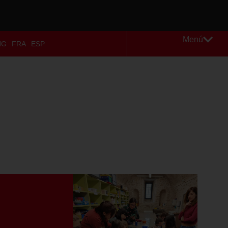
Menú
NG
FRA
ESP