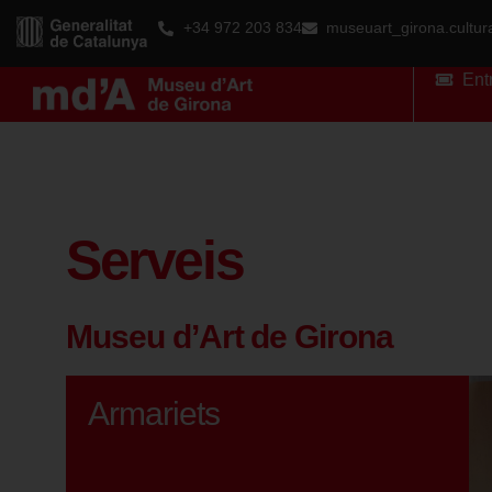
+34 972 203 834
museuart_girona.cultu
Ent
Serveis
Museu d’Art de Girona
Armariets