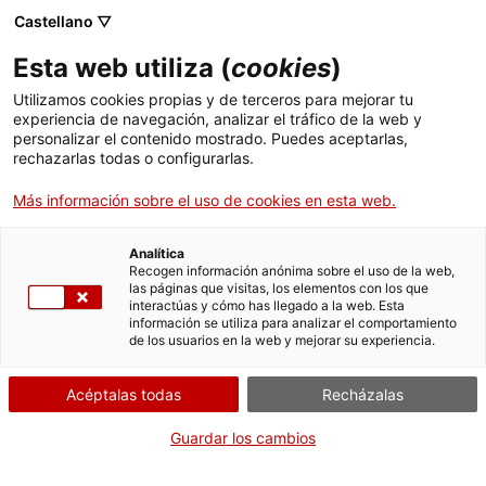
Castellano ▽
Entradas
Esta web utiliza (
cookies
)
CAT
ESP
Utilizamos cookies propias y de terceros para mejorar tu
experiencia de navegación, analizar el tráfico de la web y
personalizar el contenido mostrado. Puedes aceptarlas,
Flores que
rechazarlas todas o configurarlas.
Agenda
hablan de ti
Más información sobre el uso de cookies en esta web.
Al cuidado de:
Cristina
Analítica
Simon
Recogen información anónima sobre el uso de la web,
las páginas que visitas, los elementos con los que
Dirigido a:
Público adulto
interactúas y cómo has llegado a la web. Esta
Precio:
20€. Amigos del m
información se utiliza para analizar el comportamiento
de los usuarios en la web y mejorar su experiencia.
de A: 10 €
Taller de aromaterapia,
Acéptalas todas
Recházalas
trazo, y visita comentada,
en el marco de la
Guardar los cambios
exposición «Francisca
Rius i Sanuy»