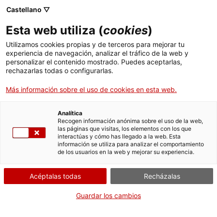
Castellano ▽
Entradas
Esta web utiliza (
cookies
)
CAT
ENG
Utilizamos cookies propias y de terceros para mejorar tu
experiencia de navegación, analizar el tráfico de la web y
FRA
personalizar el contenido mostrado. Puedes aceptarlas,
ESP
rechazarlas todas o configurarlas.
Más información sobre el uso de cookies en esta web.
Asamblea
Exposiciones
Democrática de
Analítica
Recogen información anónima sobre el uso de la web,
Artistas de
las páginas que visitas, los elementos con los que
interactúas y cómo has llegado a la web. Esta
Girona (ADAG)
información se utiliza para analizar el comportamiento
de los usuarios en la web y mejorar su experiencia.
Fechas:
Del 17 junio 2017
al
Acéptalas todas
Recházalas
Presentación
Guardar los cambios
ADAG constituyó una de las principales experiencias
organizativas y de acción política antifranquista del