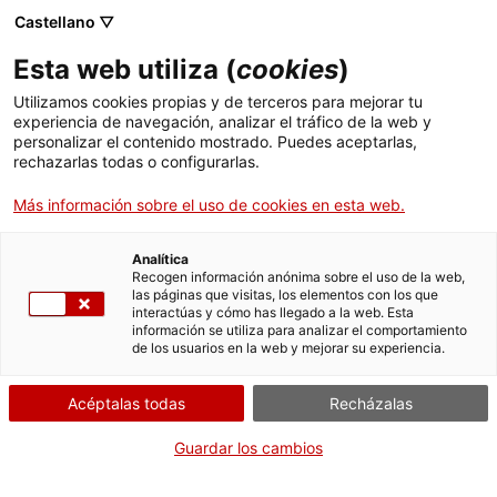
Castellano ▽
Entradas
Esta web utiliza (
cookies
)
CAT
ENG
Utilizamos cookies propias y de terceros para mejorar tu
experiencia de navegación, analizar el tráfico de la web y
FRA
personalizar el contenido mostrado. Puedes aceptarlas,
ESP
rechazarlas todas o configurarlas.
Más información sobre el uso de cookies en esta web.
Estallidos de un
Exposiciones
instante, 90’s.
Analítica
Recogen información anónima sobre el uso de la web,
La aportación
las páginas que visitas, los elementos con los que
interactúas y cómo has llegado a la web. Esta
de las artistas al
información se utiliza para analizar el comportamiento
de los usuarios en la web y mejorar su experiencia.
Fondo de Arte
del diario Avui
Acéptalas todas
Recházalas
Guardar los cambios
Fechas:
Del 27 septiembre 2023
al
Inauguración:
Sábado 2 de marzo, a las 12h