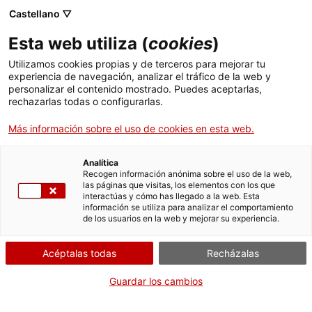
Castellano ▽
Entradas
Esta web utiliza (
cookies
)
CAT
ESP
Utilizamos cookies propias y de terceros para mejorar tu
experiencia de navegación, analizar el tráfico de la web y
personalizar el contenido mostrado. Puedes aceptarlas,
No sé nada
Actualidad
rechazarlas todas o configurarlas.
Más información sobre el uso de cookies en esta web.
sobre madera
Analítica
Recogen información anónima sobre el uso de la web,
No sé nada sobre madera
las páginas que visitas, los elementos con los que
interactúas y cómo has llegado a la web. Esta
información se utiliza para analizar el comportamiento
¡Ya está disponible el nuevo episodio del videopodcast »
No sé
de los usuarios en la web y mejorar su experiencia.
nada sobre arte
«!
Acéptalas todas
Recházalas
En este nuevo episodio, la artista y carpintería Elisenda
H.Caamaño conversa con Laura Bergillos, artista y miembro del
Guardar los cambios
servicio educativo del Museo, para profundizar en el mundo de la
madera y los límites entre arte y artesanía.[vc_video