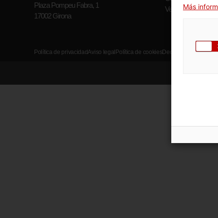
Plaza Pompeu Fabra, 1
Más inform
Ver todos los horari
17002 Girona
Política de privacidad
Aviso legal
Política de cookies
Declaración de accesi