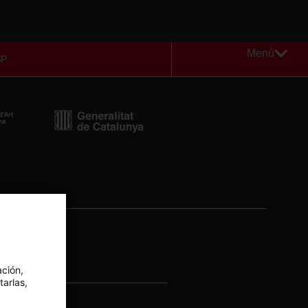
Menú
SP
Newsletter
ación,
tarlas,
cat.cat