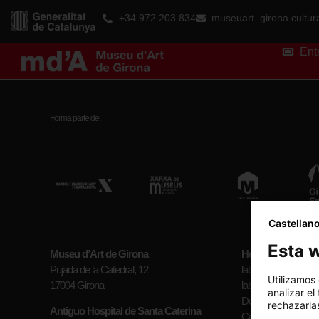
+34 972 203 834
museuart_girona.cultu
Ent
Forma parte de:
Castellan
Esta w
Museu d’Art de Girona
Horario
Pujada de la Catedral, 12
laborables (mayo-se
Utilizamos
17004 Girona
laborables (octubre-a
analizar el
Domingos y festivos
rechazarlas
Antiguo Hospital de Santa Caterina
Cerrado: Lunes (exc