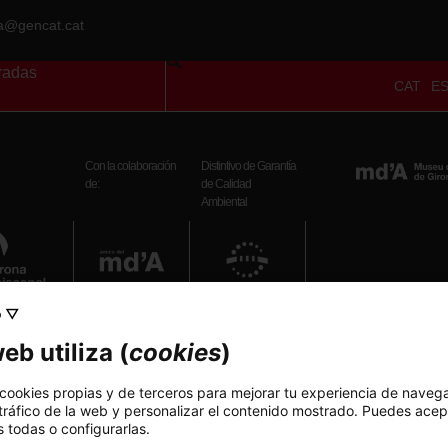
ra@gencat.cat
radas
CAT
E
Con la colaboración
Distintivo de Garantía
de:
de Calidad
Ambiental
o ▽
Teléfono
eb utiliza (
cookies
)
972 20 38 34
ptiembre): 10 h – 19 h
 cookies propias y de terceros para mejorar tu experiencia de naveg
bril): 10 h – 18 h
E-mail
 tráfico de la web y personalizar el contenido mostrado. Puedes acep
: 10 h – 14 h
museuart_girona.cultura@gen
 todas o configurarlas.
epto festivos)