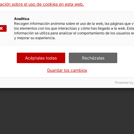
Redes sociales
ación sobre el uso de cookies en esta web.
os
Analítica
Recogen información anónima sobre el uso de la web, las páginas que vi
los elementos con los que interactúas y cómo has llegado a la web. Esta
bilidad
información se utiliza para analizar el comportamiento de los usuarios e
y mejorar su experiencia.
fostero.
web
Acéptalas todas
Recházalas
Guardar los cambios
Powered by