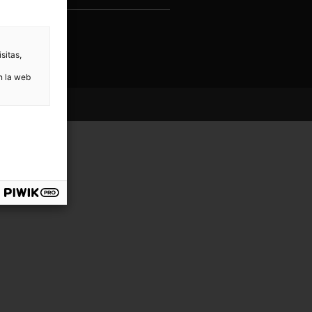
Enviar
sitas,
n la web