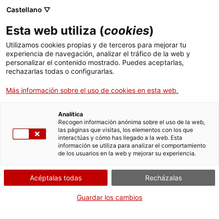
Castellano ▽
Entradas
Esta web utiliza (
cookies
)
CAT
ENG
Utilizamos cookies propias y de terceros para mejorar tu
experiencia de navegación, analizar el tráfico de la web y
FRA
personalizar el contenido mostrado. Puedes aceptarlas,
ESP
rechazarlas todas o configurarlas.
Más información sobre el uso de cookies en esta web.
Precios
Analítica
Recogen información anónima sobre el uso de la web,
las páginas que visitas, los elementos con los que
Museu d'Art
interactúas y cómo has llegado a la web. Esta
información se utiliza para analizar el comportamiento
de Girona
de los usuarios en la web y mejorar su experiencia.
Acceso a la exposición permanente y a las
Acéptalas todas
Recházalas
exposiciones temporales.
Guardar los cambios
Entrada válida para 1 día.