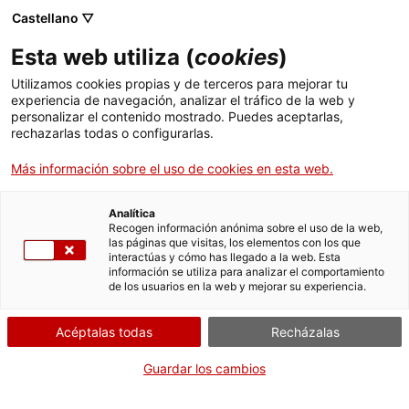
Castellano ▽
Entradas
Esta web utiliza (
cookies
)
CAT
ENG
Utilizamos cookies propias y de terceros para mejorar tu
experiencia de navegación, analizar el tráfico de la web y
FRA
personalizar el contenido mostrado. Puedes aceptarlas,
ESP
rechazarlas todas o configurarlas.
Más información sobre el uso de cookies en esta web.
12 meses 12
Publicaciones
obras. Museo
Analítica
Recogen información anónima sobre el uso de la web,
de Arte de
las páginas que visitas, los elementos con los que
interactúas y cómo has llegado a la web. Esta
Gerona. 2023
información se utiliza para analizar el comportamiento
de los usuarios en la web y mejorar su experiencia.
Acéptalas todas
Recházalas
Guardar los cambios