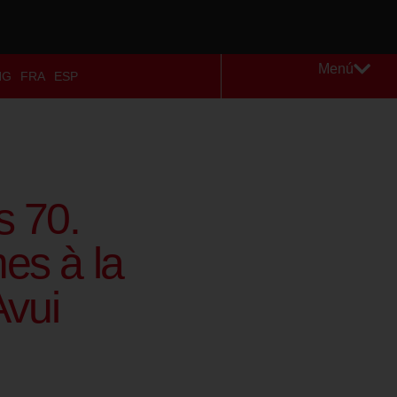
Menú
NG
FRA
ESP
s 70.
es à la
Avui