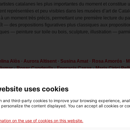
artistes catalanes les plus importantes du moment et constitu
nt représentées et peu visibles dans les musées d’art de Catalo
s à un moment très précis, permettant une première lecture du p
aît — des propositions figuratives plus classiques aux proposi
es — peinture sur toile ou bois, sculpture, illustration — parmi 
lina Alòs · Aurora Altisent · Susina Amat · Rosa Amorós · M
olumar · Roser Capdevila · Engracia Casas · Maria Cirici Pell
rora Gassó · Maria Girona · Eulàlia Grau · Chon Hernández C
lles · Mercè Morey · Esther Palomer · Pilar Perdices · Maria
website uses cookies
rrahima · Rosa Siré · Conxita Sisquella · Anita Solà d’Imber
 and third-party cookies to improve your browsing experience, ana
d personalize the content displayed. You can accept all cookies or co
é des œuvres et figurent actuellement dans le fonds, sont présen
aujourd’hui valorisée. La sélection se limite aux œuvres réalis
ation on the use of cookies on this website.
1990, un second appel a été lancé pour faire croître le fonds d’a
jet d’une seconde exposition en 2024, en continuité avec celle p