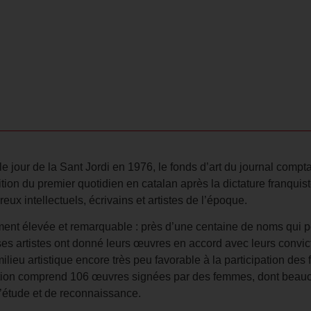
le jour de la Sant Jordi en 1976, le fonds d’art du journal comp
édition du premier quotidien en catalan après la dictature franqui
ux intellectuels, écrivains et artistes de l’époque.
ement élevée et remarquable : près d’une centaine de noms qui 
ses artistes ont donné leurs œuvres en accord avec leurs convic
ilieu artistique encore très peu favorable à la participation des 
ction comprend 106 œuvres signées par des femmes, dont beauco
d’étude et de reconnaissance.