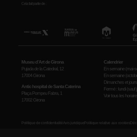
Cela fait partie de :
Museu d’Art de Girona
Calendrier
Pujada de la Catedral, 12
En semaine (mai-s
17004 Girona
En semaine (octobre
Dimanches et jours 
Antic hospital de Santa Caterina
Fermé : lundi (sauf j
Plaça Pompeu Fabra, 1
Voir tous les horair
17002 Girona
Politique de confidentialité
Avis juridique
Politique relative aux cookies
Décl