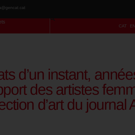
ra@gencat.cat
ets
CAT
E
ats d’un instant, année
pport des artistes femm
lection d’art du journal 