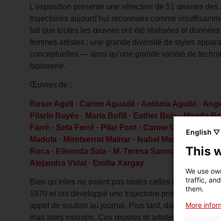
L’exposition présente une sélection de 51 œuvres des 
trajectoires aujourd’hui reconnues comme insuffisamme
fait que toutes les œuvres ont été réalisées et donnée
femmes artistes : une grande diversité de styles appar
conceptuelles — ainsi qu’une grande variété de techniqu
tapisserie.
Œuvres de :
Roser Agell · Carme Aguadé · Antònia Aguiló · Ange
Pilarín Bayés · Maria Bofill · Esther Boix · Magda B
Farré · Sefa Ferré · Pilar Font · Carme Garcés · Au
English ▽
Madola · Montserrat Mainar · Isabel Mas · Fina Mira
This 
Roca · Elisenda Sala · M. Teresa Sanromà · Isabel Se
Alejandra Vidal · Emília Xargay
We use own
traffic, an
Bien qu’elles ne soient pas toutes celles qui ont donn
them.
1970 et ont développé une trajectoire professionnelle 
More inform
appel de soutien au journal. Plus tard, dans les années 
était alors moindre. Ces œuvres et artistes feront l’ob