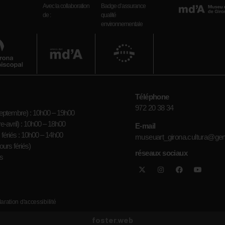
Avec la collaboration
Badge d’assurance
de :
qualité
environnementale
Téléphone
972 20 38 34
eptembre) : 10h00 – 19h00
-avril) : 10h00 – 18h00
E-mail
fériés : 10h00 – 14h00
museuart_girona.cultura@gen
ours fériés)
réseaux sociaux
es
aration d'accessibilité
foster.web