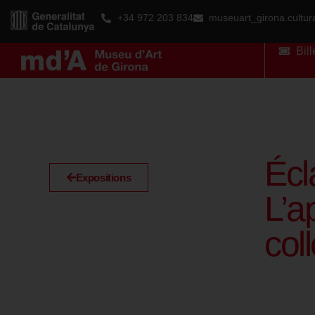
+34 972 203 834
museuart_girona.cultu
Bill
Écl
Expositions
L’a
col