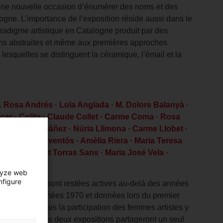
e une nouvelle occasion d’énumérer des noms et des
gne. L’importance de l’exposition réside aussi dans le
aradigme artistique en Catalogne produit par des
tions abstraites et même aux premières approches
lesquelles se distinguent la céramique, l’émail et la
. Rosa Andrés · Lola Anglada · M. Dolors Balanyà ·
icer · Colita · Claude Collet · Carme Coma · Rosa
ros · Conxa Ibáñez · Núria Llimona · Carme Llobet ·
 Assumpció Raventós · Amèlia Riera · Maria Teresa
t · Montserrat Torras Sans · Maria José Vela ·
lyze web
nfigure
tes celles qui sont restées actives au-delà des années
ées dans les années 1970 et données lors du premier
rt de Avui, mais la participation des femmes artistes y
résentée ici. Les deux expositions partageront un seul