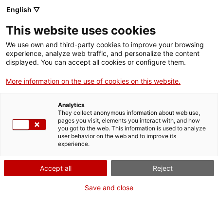
English ▽
Billets
This website uses cookies
CAT
ENG
We use own and third-party cookies to improve your browsing
experience, analyze web traffic, and personalize the content
FRA
displayed. You can accept all cookies or configure them.
ESP
More information on the use of cookies on this website.
Ouvert pour travaux
Analytics
Actuellement, des travaux de réhabilitation des
They collect anonymous information about web use,
toitures du Palais épiscopal sont en cours et se
pages you visit, elements you interact with, and how
you got to the web. This information is used to analyze
poursuivront jusqu’à la fin du mois d’avril. Afin de
user behavior on the web and to improve its
garantir la conservation des retables gothiques du
experience.
XVe siècle exposés dans cet espace, ceux-ci ont
été temporairement protégés par des structures
Accept all
Reject
rigides. Nous vous expliquons tout dans cette
Save and close
vidéo.