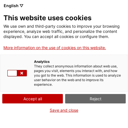
English ▽
Entrades
This website uses cookies
CAT
ENG
We use own and third-party cookies to improve your browsing
experience, analyze web traffic, and personalize the content
FRA
displayed. You can accept all cookies or configure them.
ESP
More information on the use of cookies on this website.
Normativa per a copistes
Analytics
Les persones interessades a fer una còpia d’una
They collect anonymous information about web use,
obra del Museu han de sol·licitar un permís. Per
pages you visit, elements you interact with, and how
you got to the web. This information is used to analyze
obtenir l’autorització han de presentar la
user behavior on the web and to improve its
documentació següent:
experience.
Accept all
Reject
Carta a la Direcció del Museu. Ha d’incloure
Save and close
una presentació, la motivació i un breu
currículum. També cal fer constar quina