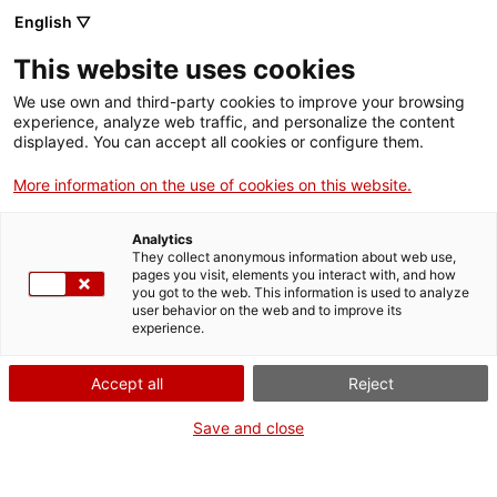
English ▽
Entrades
This website uses cookies
CAT
We use own and third-party cookies to improve your browsing
experience, analyze web traffic, and personalize the content
displayed. You can accept all cookies or configure them.
10 obres per
Actualit
More information on the use of cookies on this website.
celebrar els 50
Analytics
anys
They collect anonymous information about web use,
pages you visit, elements you interact with, and how
you got to the web. This information is used to analyze
user behavior on the web and to improve its
El passat 23 de febrer es va inaugurar al Palau Robert de
experience.
Barcelona l’exposició «AVUI 50+. Des de 1976, notícies, llengua i
país», en el marc de la celebració del 50è aniversari del diari
Avui
.
Accept all
Reject
El Museu d’Art de Girona hi ha col·laborat amb la cessió de 10
Save and close
obres del Fons d’art de l’
Avui
, que conservem des del 2011.
Les peces van viatjar fa uns dies fins a Barcelona per formar part