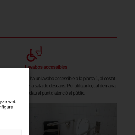
Lavabos accessibles
s temporal.
Hi ha un lavabo accessible a la planta 1, al costat
públic.
de la sala de descans. Per utilitzar-lo, cal demanar
la clau al punt d’atenció al públic.
lyze web
nfigure