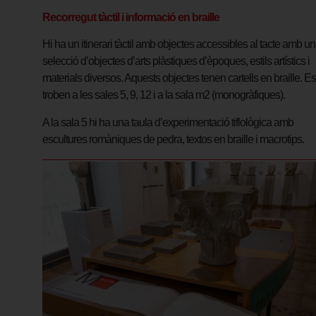
Recorregut tàctil i informació en braille
Hi ha un itinerari tàctil amb objectes accessibles al tacte
amb un
selecció d’objectes d’arts plàstiques d’èpoques, estils artístics i
materials diversos. Aquests objectes tenen cartells en braille. Es
troben a les sales 5, 9, 12 i a la sala m2 (monogràfiques).
A la sala 5 hi ha una taula d’experimentació tiflològica amb
escultures romàniques de pedra, textos en braille i macrotips.