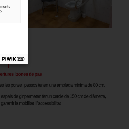
lements
to
ertures i zones de pas
es les portes i passos tenen una amplada mínima de 80 cm.
 espais de gir permeten fer un cercle de 150 cm de diàmetre,
 garantir la mobilitat i l’accessibilitat.