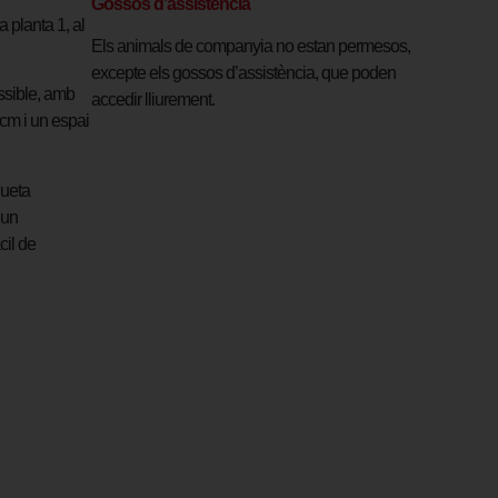
Gossos d’assistència
a planta 1, al
Els animals de companyia no estan permesos,
excepte els gossos d’assistència, que poden
essible, amb
accedir lliurement.
cm i un espai
queta
 un
cil de