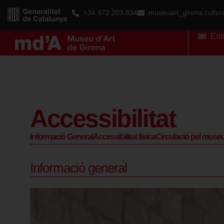
+34 972 203 834
museuart_girona.cultu
Ent
Accessibilitat
Informació General
Accessibilitat física
Circulació pel muse
Informació general