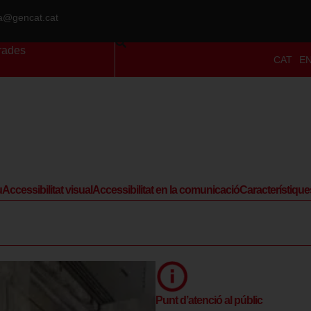
ra@gencat.cat
rades
CAT
E
u
Accessibilitat visual
Accessibilitat en la comunicació
Característique
Punt d’atenció al públic