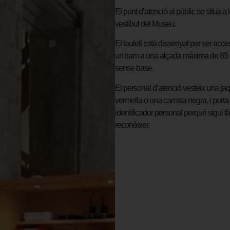
El punt d’atenció al públic se situa a l
vestíbul del Museu.
El taulell està dissenyat per ser acc
un tram a una alçada màxima de 85 
sense base.
El personal d’atenció vesteix una ja
vermella o una camisa negra, i porta
identificador personal perquè sigui fà
reconèixer.