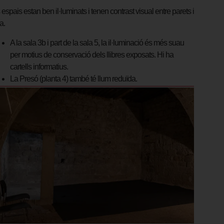
 espais estan ben il·luminats i tenen contrast visual entre parets i
a.
A la sala 3b i part de la sala 5, la il·luminació és més suau
per motius de conservació dels llibres exposats. Hi ha
cartells informatius.
La Presó (planta 4) també té llum reduïda.