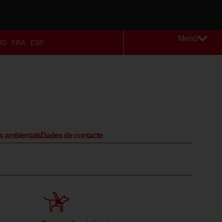
Menú
NG
FRA
ESP
s ambientals
Dades de contacte