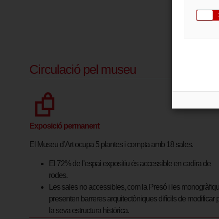
d’accessibilit
Circulació pel museu
Exposició permanent
El Museu d’Art ocupa 5 plantes i compta amb 18 sales.
El 72% de l’espai expositiu és accessible en cadira de
rodes.
Les sales no accessibles, com la Presó i les monogràfiq
presenten barreres arquitectòniques difícils de modificar 
la seva estructura històrica.