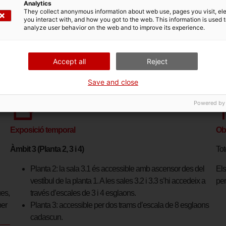
Analytics
at actual.
They collect anonymous information about web use, pages you visit, e
you interact with, and how you got to the web. This information is used 
analyze user behavior on the web and to improve its experience.
Accept all
Reject
Save and close
Powered by
Exposició temporal
Ob
Àmbit 3 (Planta 2, 3 i 4)
Tot
Planta 2: la sala 3.1 és accessible amb ascensor des del
Els
vestíbul de la planta 1. A les sales 3.2 i 3.3 s’hi accedeix a
per
ues,
través d’escales de 3 i 4 esglaons.
per
Planta 3: accessible per dos trams d’escala de 8 esglaons
cadascun.