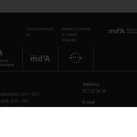
Con la colaboración
Distintivo de Garantía
de:
de Calidad
Ambiental
Teléfono
972 20 38 34
ptiembre): 10 h – 19 h
bril): 10 h – 18 h
E-mail
: 10 h – 14 h
museuart_girona.cultura@gen
epto festivos)
Redes sociales
os