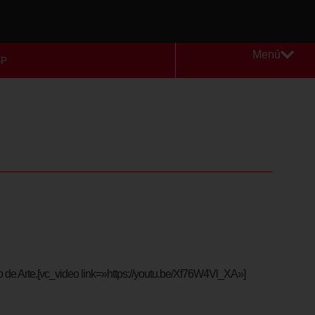
Menú
SP
o de Arte.[vc_video link=»https://youtu.be/Xf76W4Vl_XA»]