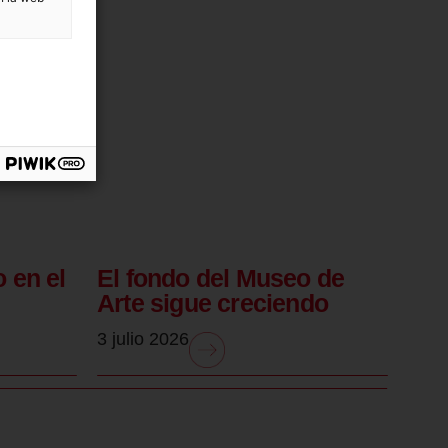
 en el
El fondo del Museo de
Arte sigue creciendo
3 julio 2026
.