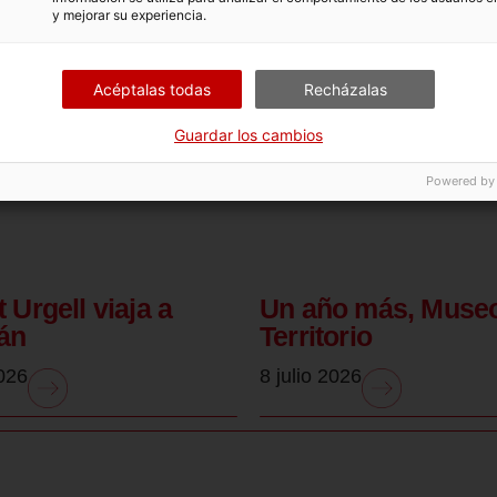
y mejorar su experiencia.
Acéptalas todas
Recházalas
Guardar los cambios
Powered by
 Urgell viaja a
Un año más, Museo
án
Territorio
2026
8 julio 2026
.
.