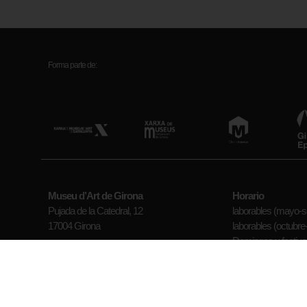
Forma parte de:
Museu d’Art de Girona
Horario
Pujada de la Catedral, 12
laborables (mayo-se
17004 Girona
laborables (octubre-a
Domingos y festivos
Antiguo Hospital de Santa Caterina
Cerrado: Lunes (exc
Plaza Pompeu Fabra, 1
Ver todos los horari
17002 Girona