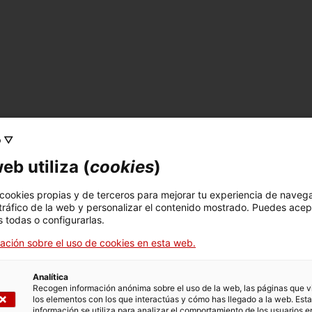
o ▽
eb utiliza (
cookies
)
 cookies propias y de terceros para mejorar tu experiencia de naveg
 tráfico de la web y personalizar el contenido mostrado. Puedes acep
 todas o configurarlas.
ación sobre el uso de cookies en esta web.
Analítica
Recogen información anónima sobre el uso de la web, las páginas que vi
los elementos con los que interactúas y cómo has llegado a la web. Esta
información se utiliza para analizar el comportamiento de los usuarios e