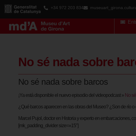
+34 972 203 834
museuart_girona.cultu
Ent
No sé nada sobre ba
No sé nada sobre barcos
¡Ya está disponible el nuevo episodio del videopodcast »
No sé
¿Qué barcos aparecen en las obras del Museo? ¿Son de río o d
Marcel Pujol, doctor en Historia y experto en embarcaciones, 
[mk_padding_divider size=»15″]