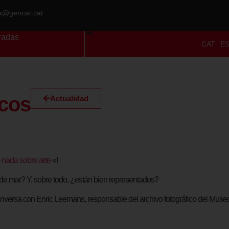
ra@gencat.cat
radas
CAT
E
rcos
Actualidad
 nada sobre arte
«!
e mar? Y, sobre todo, ¿están bien representados?
conversa con Enric Leemans, responsable del archivo fotográfico del Muse