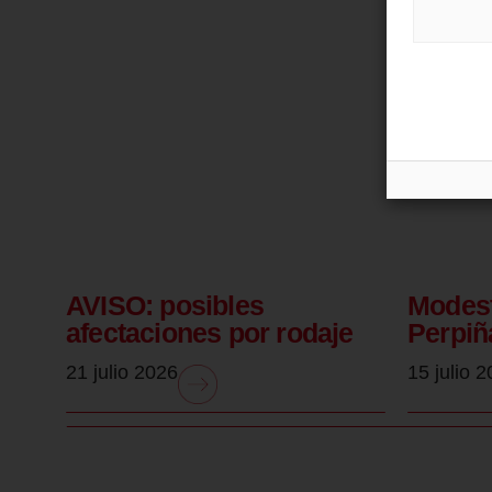
AVISO: posibles
Modest
afectaciones por rodaje
Perpiñ
21 julio 2026
15 julio 
.