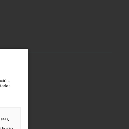
ación,
tarlas,
sitas,
n la web