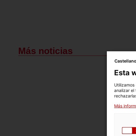
Más noticias
Castellan
Esta w
Utilizamos
analizar el
rechazarlas
Más inform