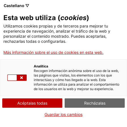
Castellano ▽
Entradas
Esta web utiliza (
cookies
)
CAT
ENG
Utilizamos cookies propias y de terceros para mejorar tu
experiencia de navegación, analizar el tráfico de la web y
FRA
personalizar el contenido mostrado. Puedes aceptarlas,
ESP
rechazarlas todas o configurarlas.
Más información sobre el uso de cookies en esta web.
El Museo de Arte de Girona
protege los retablos góticos del
Analítica
Recogen información anónima sobre el uso de la web,
Salón del Trono durante las
las páginas que visitas, los elementos con los que
interactúas y cómo has llegado a la web. Esta
obras de rehabilitación de los
información se utiliza para analizar el comportamiento
de los usuarios en la web y mejorar su experiencia.
tejados y los redescubre con
una nueva experiencia digital y
Acéptalas todas
Recházalas
visual
Guardar los cambios
Sala de prensa