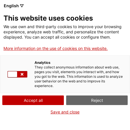
English ▽
Billets
This website uses cookies
CAT
FRA
We use own and third-party cookies to improve your browsing
experience, analyze web traffic, and personalize the content
ESP
displayed. You can accept all cookies or configure them.
Cela
fait
More information on the use of cookies on this website.
partie
de
Analytics
:
They collect anonymous information about web use,
pages you visit, elements you interact with, and how
you got to the web. This information is used to analyze
user behavior on the web and to improve its
experience.
Accept all
Reject
Save and close
Museu d’Art de Girona
Calendrier
Pujada de la Catedral, 12
En semaine (mai-septembre) :