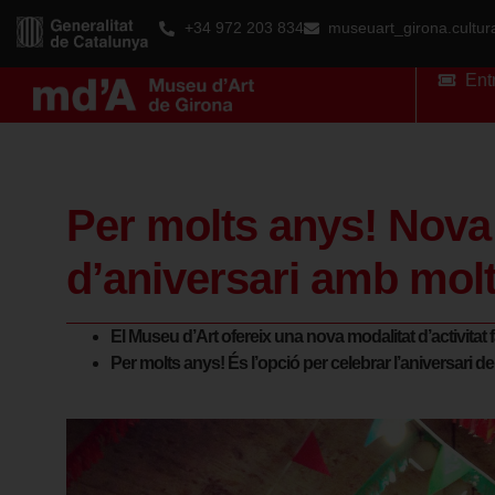
+34 972 203 834
museuart_girona.cultu
Ent
Per molts anys! Nova o
d’aniversari amb molt
El Museu d’Art ofereix una nova modalitat d’activitat f
Per molts anys! És l’opció per celebrar l’aniversari d