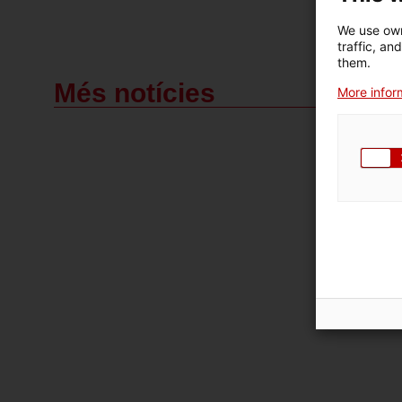
We use own
traffic, an
them.
Més notícies
More inform