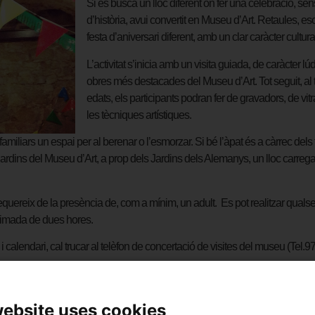
Si es busca un lloc diferent on fer una celebració, s
d’història, avui convertit en Museu d’Art. Retaules, es
festa d’aniversari diferent, amb un clar caràcter cultura
L’activitat s’inicia amb un visita guiada, de caràcter l
obres més destacades del Museu d’Art. Tot seguit, al t
edats, els participants podran fer de gravadors, de vi
les tècniques artístiques.
 familiars un espai per al berenar o l’esmorzar. Si bé l’àpat és a càrrec dels
ls jardins del Museu d’Art, a prop dels Jardins dels Alemanys, un lloc carre
equereix de la presència de, com a mínim, un adult. Es pot realitzar qualse
oximada de dues hores.
ris i calendari, cal trucar al telèfon de concertació de visites del museu (Tel
website uses cookies