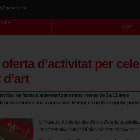
ra@gencat.cat
rades
CAT
ferta d’activitat per cele
 d’art
amiliar: les festes d’aniversari per a nens i nenes de 3 a 12 anys
els nens i nenes d’una manera ben diferent, en un lloc singular, podent
El Museu d’Art ofereix des d’inicis d’any la possibilita
Una alternativa cultural i lúdica a la festa d’anivers