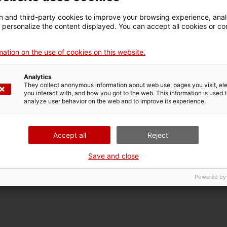
 and third-party cookies to improve your browsing experience, ana
d personalize the content displayed. You can accept all cookies or co
ation on the use of cookies on this website.
Analytics
They collect anonymous information about web use, pages you visit, e
you interact with, and how you got to the web. This information is used 
analyze user behavior on the web and to improve its experience.
Accept all
Reject
Save and close
Powered by