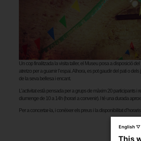
Un cop finalitzada la visita taller, el Museu posa a disposició del
atretzo per a guarnir l’espai. Alhora, es pot gaudir del pati o de
de la seva bellesa i encant.
L’activitat està pensada per a grups de màxim 20 participants i r
diumenge de 10 a 14h (horari a convenir). I té una durada apr
Per a concertar-la, i conèixer els preus i la disponibilitat d’hora
English ▽
This 