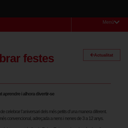
Menú
brar festes
Actualitat
 aprendre i alhora divertir-se
t de celebrar l’aniversari dels més petits d’una manera diferent.
ari més convencional, adreçada a nens i nenes de 3 a 12 anys.