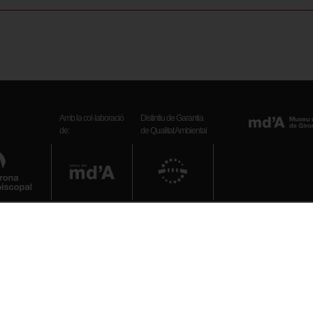
Amb la col·laboració
Distintiu de Garantia
de:
de Qualitat Ambiental
Telèfon
972 20 38 34
bre): 10 h – 19 h
il): 10 h – 18 h
E-mail
: 10 h – 14 h
museuart_girona.cultura@gen
epte festius)
Xarxes socials