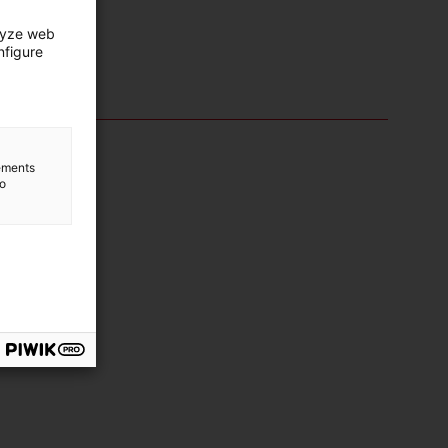
lyze web
nfigure
lements
to