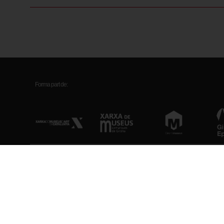
Forma part de:
Museu d’Art de Girona
Horari
Pujada de la Catedral, 12
Feiners (maig-setem
17004 Girona
Feiners (octubre-abr
Diumenges i festius
Antic hospital de Santa Caterina
Tancat: Dilluns (exc
Plaça Pompeu Fabra, 1