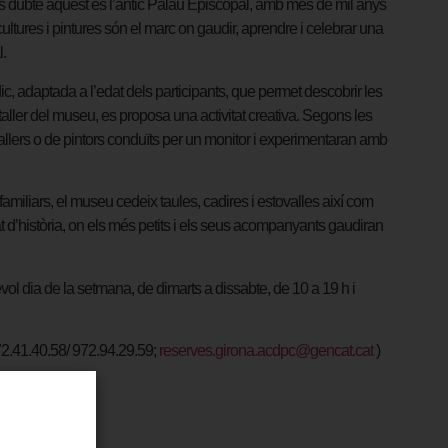
ens dubte aquest és l’antic Palau Episcopal, amb més de mil anys
cultures i pintures són el marc on gaudir, aprendre i celebrar una
l.
údic, adaptada a l’edat dels participants, que permet descobrir les
aller del museu, es proposa una activitat creativa. Segons les
trallers o de pintors conduïts per un monitor i experimentaran amb
 familiars, el museu cedeix taules, cadires i estovalles així com
gat d’història, on els més petits i els seus acompanyants gaudiran
vol dia de la setmana, de dimarts a dissabte, de 10 a 19 h i
.972.41.40.58/ 972.94.29.59;
reserves.girona.acdpc@gencat.cat
)