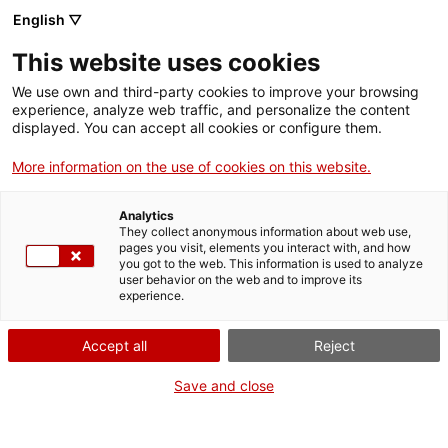
English ▽
Entrades
This website uses cookies
CAT
ENG
We use own and third-party cookies to improve your browsing
experience, analyze web traffic, and personalize the content
FRA
displayed. You can accept all cookies or configure them.
ESP
More information on the use of cookies on this website.
Abril al Museu
Actual
Analytics
They collect anonymous information about web use,
d'Art: art, literatura
pages you visit, elements you interact with, and how
you got to the web. This information is used to analyze
user behavior on the web and to improve its
i secrets
experience.
Accept all
Reject
L’abril arriba al Museu d’Art de Girona carregat d’activitats. Un mes
en què l’art dialoga amb la literatura, en què sortim del Museu per
Save and close
descobrir dracs i monstres medievals, i en què alguns dels edificis
més singulars de la ciutat obren les portes d’una manera diferent. I