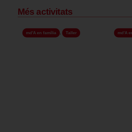
Més activitats
,
md'A en família
Taller
md'A en