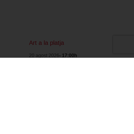
Art a la platja
20 agost 2026
- 17:00h