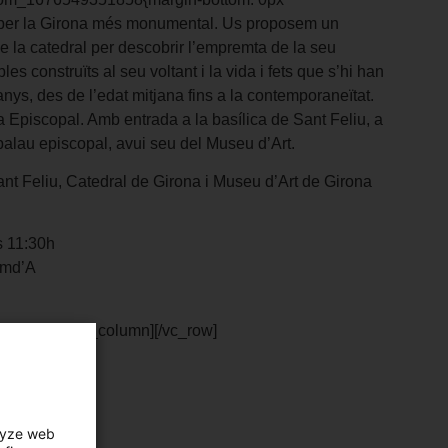
a per la Girona més monumental. Us proposem un
 de la catedral per descobrir l’empremta de la seu
les construïts al seu voltant i la vida i fets que s’hi han
 anys, des de l’edat mitjana fins a la contemporaneïtat.
 Episcopal. Amb entrada a la basílica de Sant Feliu, a
c palau episcopal, avui seu del Museu d’Art.
ant Feliu, Catedral de Girona i Museu d’Art de Girona
s 11:30h
 md’A
umn_text][/vc_column][/vc_row]
lyze web