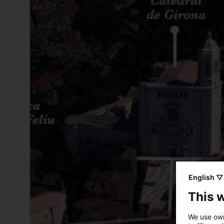
English ▽
This 
We use own