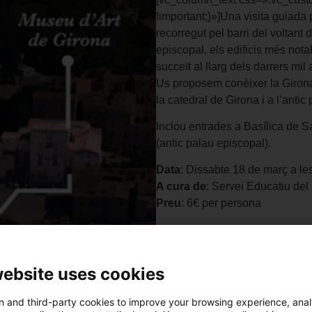
!important;}»]Una visita guiad
recorregut pel barri del voltant
episcopal, els edificis més notab
succeït al llarg dels darrers mil
Us proposem conèixer la Girona
la catedral de Girona i a l’anti
Inclou entrades a Basílica de S
(antic palau episcopal).
Data
: Dissabte 18 de març a le
A cura de
: Servei Educatiu del
Preu
: 6€ per persona
Compra la teva entrada
[/vc_col
website uses cookies
 and third-party cookies to improve your browsing experience, ana