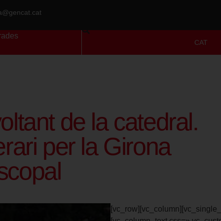
ra@gencat.cat
rades
CAT
voltant de la catedral.
nerari per la Girona
scopal
[vc_row][vc_column][vc_single
[vc_column_text css=».vc_cus