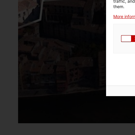
traffic, an
them.
More inform