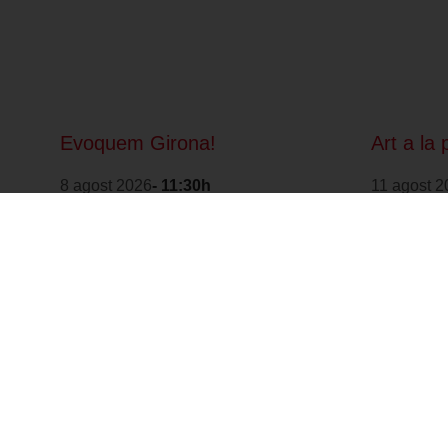
Evoquem Girona!
Art a la 
8 agost 2026
- 11:30h
11 agost 2
Forma part de: