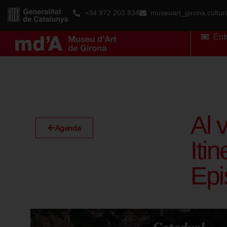
+34 972 203 834
museuart_girona.cultu
Ent
Al 
Agenda
Iti
Epi