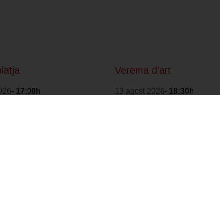
platja
Verema d'art
026
- 17:00h
13 agost 2026
- 18:30h
1
2
3
>
Amb la col·laboració
Distintiu de Garantia
de:
de Qualitat Ambiental