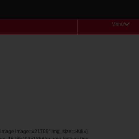
Menú
_image image=»21786″ img_size=»full»]
tom_1676549351858{margin-bottom: 0px