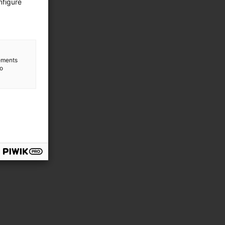
nfigure
lements
to