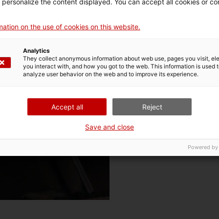
d personalize the content displayed. You can accept all cookies or co
ation on the use of cookies on this website.
Analytics
They collect anonymous information about web use, pages you visit, e
you interact with, and how you got to the web. This information is used 
analyze user behavior on the web and to improve its experience.
Accept all
Reject
Save and close
Powered by