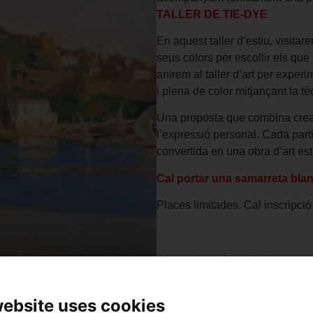
TALLER DE TIE-DYE
En aquest taller d’estiu, visitar
seus colors per escollir els que
anirem al taller d’art per exper
i plena de color mitjançant la t
Una proposta que combina creativ
l’expressió personal. Cada part
convertida en una obra d’art es
Cal portar una samarreta bla
Places limitades. Cal inscripció
Altres dates disponibles:
2 de juliol, a les 17 h
website uses cookies