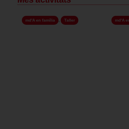
,
md'A en família
Taller
md'A en