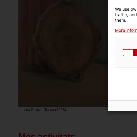
We use own
traffic, an
them.
More inform
Laureà Barrau. Tossa (1908)
Més activitats