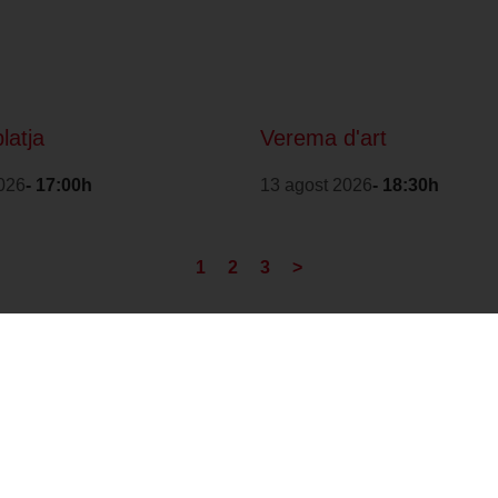
platja
Verema d'art
026
- 17:00h
13 agost 2026
- 18:30h
1
2
3
>
Amb la col·laboració
Distintiu de Garantia
de:
de Qualitat Ambiental