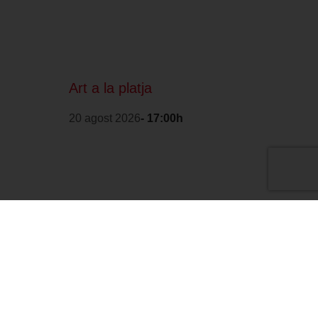
Art a la platja
20 agost 2026
- 17:00h