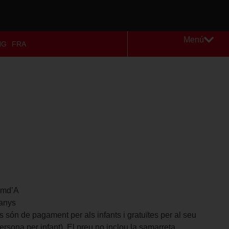
Menú
NG
FRA
 md’A
 anys
ars són de pagament per als infants i gratuïtes per al seu
sona per infant). El preu no inclou la samarreta