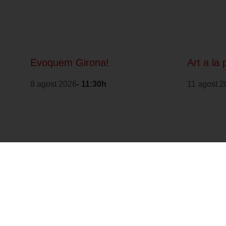
Evoquem Girona!
Art a la 
8 agost 2026
- 11:30h
11 agost 2
Forma part de: