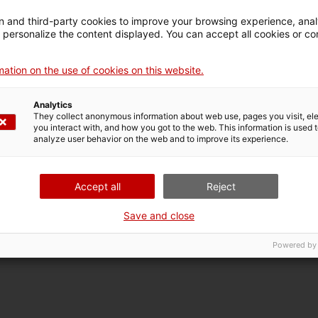
28 de juliol, a les 17 h
 and third-party cookies to improve your browsing experience, ana
25 d’agost, a les 17 h
d personalize the content displayed. You can accept all cookies or co
ation on the use of cookies on this website.
Analytics
They collect anonymous information about web use, pages you visit, e
you interact with, and how you got to the web. This information is used 
analyze user behavior on the web and to improve its experience.
Accept all
Reject
Save and close
Powered by