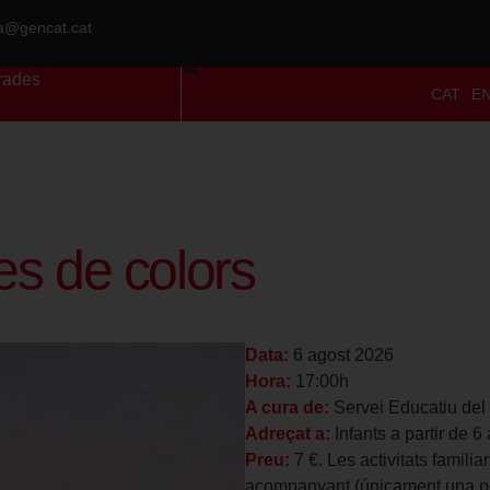
ra@gencat.cat
rades
CAT
E
s de colors
Data:
6 agost 2026
Hora:
17:00h
A cura de:
Servei Educatiu del
Adreçat a:
Infants a partir de 6
Preu:
7 €. Les activitats famili
acompanyant (únicament una per