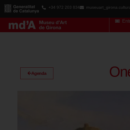
+34 972 203 834
museuart_girona.cultu
Ent
One
Agenda