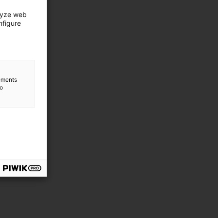
lyze web
nfigure
lements
to