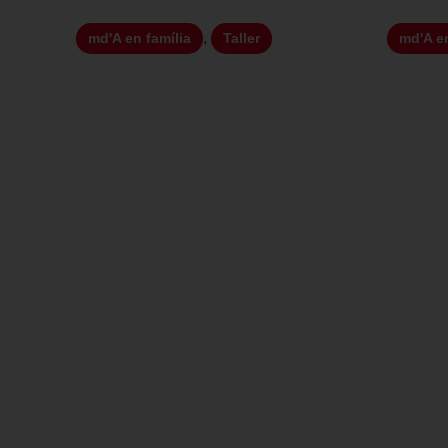
,
md'A en família
Taller
md'A en