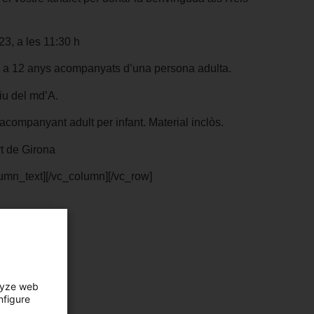
23, a les 11:30 h
6 a 12 anys acompanyats d’una persona adulta.
iu del md’A.
acompanyant adult per infant. Material inclòs.
rt de Girona
umn_text][/vc_column][/vc_row]
lyze web
nfigure