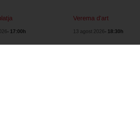
platja
Verema d'art
026
- 17:00h
13 agost 2026
- 18:30h
1
2
3
>
Amb la col·laboració
Distintiu de Garantia
de:
de Qualitat Ambiental