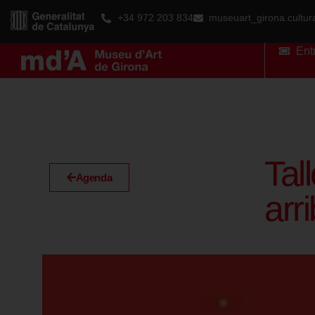
+34 972 203 834
museuart_girona.cultu
Ent
Tal
Agenda
arr