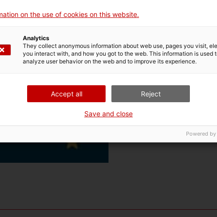
ation on the use of cookies on this website.
Analytics
They collect anonymous information about web use, pages you visit, e
you interact with, and how you got to the web. This information is used 
analyze user behavior on the web and to improve its experience.
Accept all
Reject
Save and close
Powered by