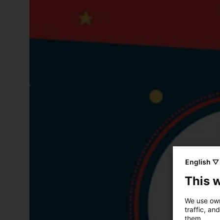
English ▽
This 
We use own
traffic, an
them.