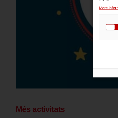
More inform
Més activitats