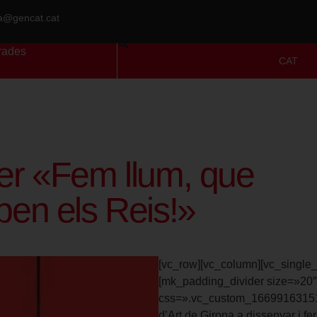
ra@gencat.cat
rades
CAT
ler «Fem llum, que
iben els Reis!»
[vc_row][vc_column][vc_single
[mk_padding_divider size=»20″
css=».vc_custom_166991631514
d’Art de Girona a dissenyar i fe