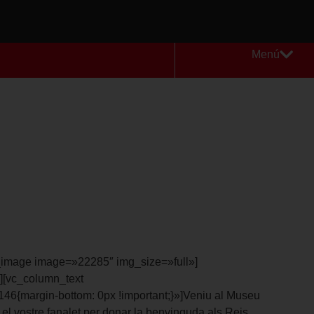
Menú
_image image=»22285″ img_size=»full»]
][vc_column_text
6{margin-bottom: 0px !important;}»]Veniu al Museu
r el vostre fanalet per donar la benvinguda als Reis