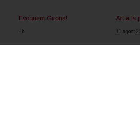
Evoquem Girona!
Art a la 
- h
11 agost 2
Forma part de: