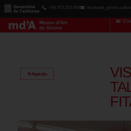
+34 972 203 834
museuart_girona.cultu
Ent
VIS
Agenda
TA
FIT