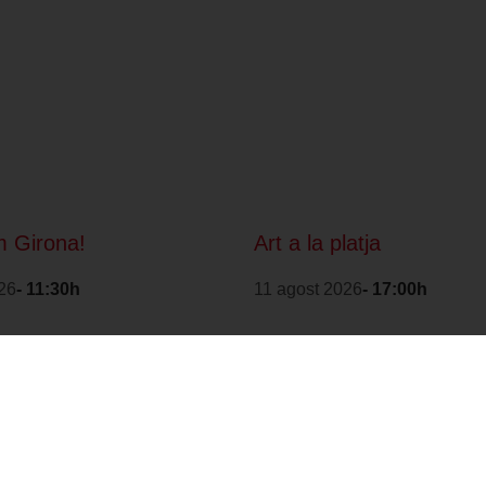
 Girona!
Art a la platja
26
- 11:30h
11 agost 2026
- 17:00h
1
2
3
4
>