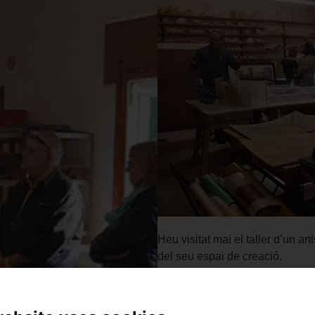
Heu visitat mai el taller d’un a
del seu espai de creació.
Visita comentada a la casa talle
comissari de la commemoració d