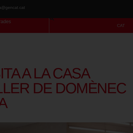
ra@gencat.cat
rades
CAT
ITA A LA CASA
LLER DE DOMÈNEC
A