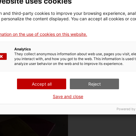
website uses cookies
de l’exposició «Divorcis amb la t
marc dels actes Fita’90.
 and third-party cookies to improve your browsing experience, ana
d personalize the content displayed. You can accept all cookies or co
Punt de trobada: C. Francesc M
ation on the use of cookies on this website.
Analytics
They collect anonymous information about web use, pages you visit, e
you interact with, and how you got to the web. This information is used 
analyze user behavior on the web and to improve its experience.
Accept all
Reject
Save and close
Powered by