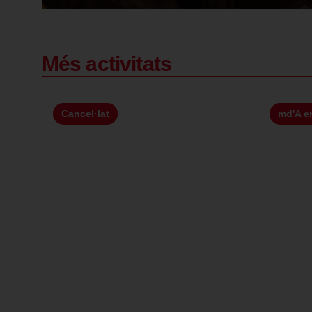
Més activitats
Cancel·lat
md'A en