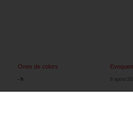
Ones de colors
Evoquem
- h
8 agost 20