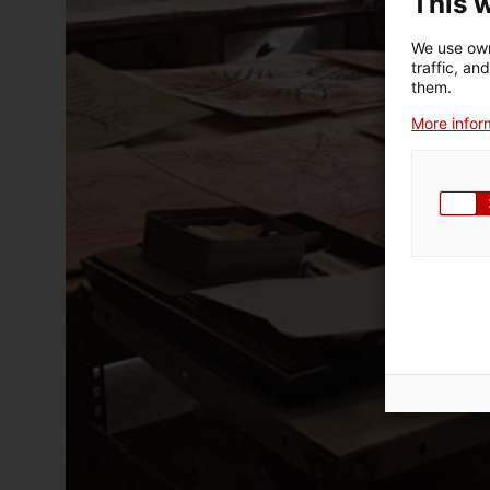
This 
We use own
traffic, an
them.
More inform