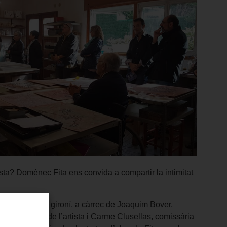
rtista? Domènec Fita ens convida a compartir la intimitat
r de l’escultor gironí, a càrrec de Joaquim Bover,
els 90 anys de l’artista i Carme Clusellas, comissària