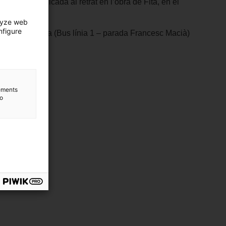
radició», dedicada al retrat en l’obra de Fita, en el
lyze web
nfigure
acià, 7. Girona (Bus línia 1 – parada Francesc Macià)
lements
to