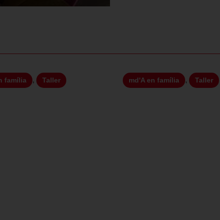
,
,
 família
Taller
md'A en família
Taller