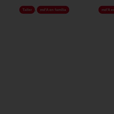
,
Taller
md'A en família
md'A en