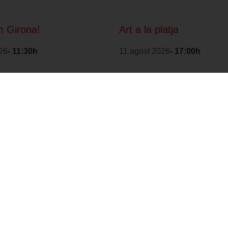
 Girona!
Art a la platja
26
- 11:30h
11 agost 2026
- 17:00h
1
2
3
4
>
Amb la col·laboració
Distintiu de Garantia
de:
de Qualitat Ambiental