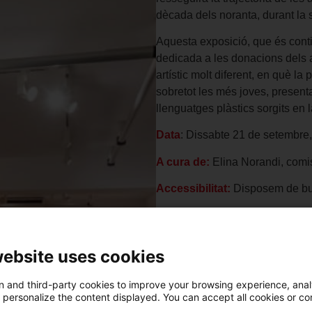
dècada dels noranta, durant la s
Aquesta exposició, que és conti
dedicada a les donacions dels a
artístic molt diferent, en què la 
sobretot les més joves, presen
llenguatges plàstics sorgits en 
Data
: Dissabte 21 de setembre,
A cura de:
Elina Norandi, comis
Accessibilitat:
Disposem de buc
Preu
: 6 €. Amics del md’A: 4 €.
Compra la teva entrada
[/vc_col
website uses cookies
 and third-party cookies to improve your browsing experience, ana
d personalize the content displayed. You can accept all cookies or co