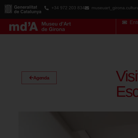
+34 972 203 834
museuart_girona.cultu
Ent
Vis
Agenda
Esc