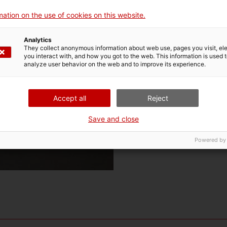
ation on the use of cookies on this website.
Analytics
They collect anonymous information about web use, pages you visit, e
you interact with, and how you got to the web. This information is used 
analyze user behavior on the web and to improve its experience.
Accept all
Reject
Save and close
Powered by