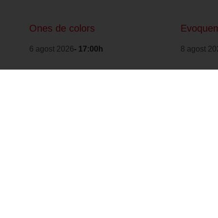
Ones de colors
Evoquem
6 agost 2026
- 17:00h
8 agost 20
Forma part de: