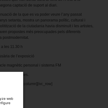
egona captació de suport al diari.
nuació de la que es va poder veure l’any passat
nys setanta, mostra un panorama polític, cultural i
politització de la ciutadania havia disminuït i les artistes,
taven propostes més preocupades pels diferents
la postmodernitat.
 a les 11.30 h
sària de l’exposició
le magnètic personal i sistema FM
 Places limitades.
umn_text][/vc_column][/vc_row]
lyze web
nfigure