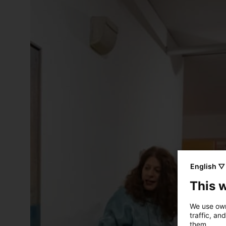
English ▽
This 
We use own
traffic, an
them.