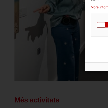
More inform
Més activitats