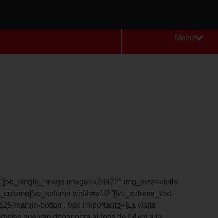
Menú
″][vc_single_image image=»24472″ img_size=»full»
_column][vc_column width=»1/2″][vc_column_text
{margin-bottom: 0px !important;}»]La visita
artistes que van donar obra al fons de l’
Avui
a la