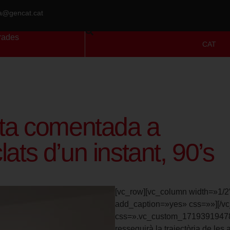
ra@gencat.cat
rades
CAT
ita comentada a
lats d’un instant, 90’s
[vc_row][vc_column width=»1/2
add_caption=»yes» css=»»][/vc
css=».vc_custom_1719391947825
resseguirà la trajectòria de les 