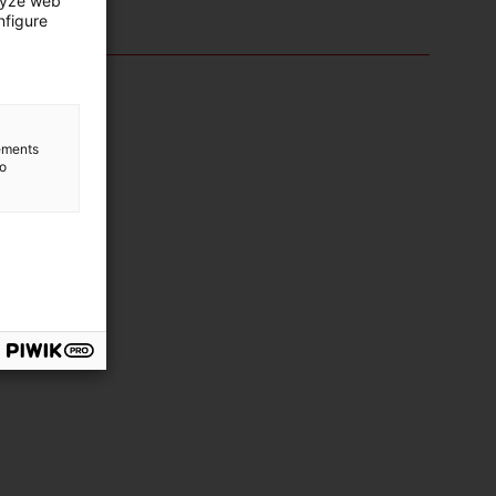
lyze web
nfigure
lements
to