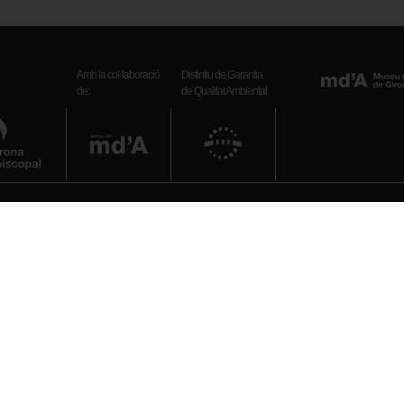
Amb la col·laboració
Distintiu de Garantia
de:
de Qualitat Ambiental
Telèfon
972 20 38 34
bre): 10 h – 19 h
il): 10 h – 18 h
E-mail
: 10 h – 14 h
museuart_girona.cultura@gen
epte festius)
Xarxes socials
is