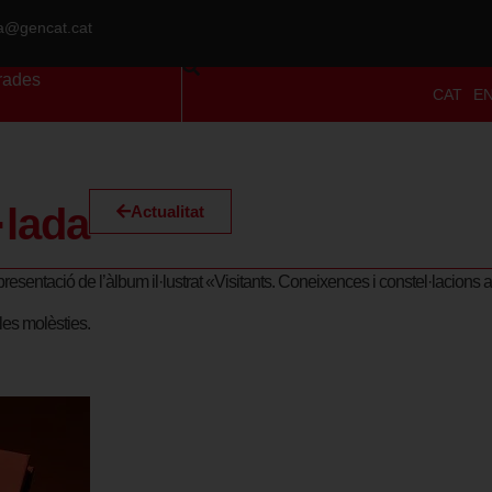
ra@gencat.cat
rades
CAT
E
·lada
Actualitat
resentació de l’àlbum il·lustrat «Visitants. Coneixences i constel·lacions 
les molèsties.