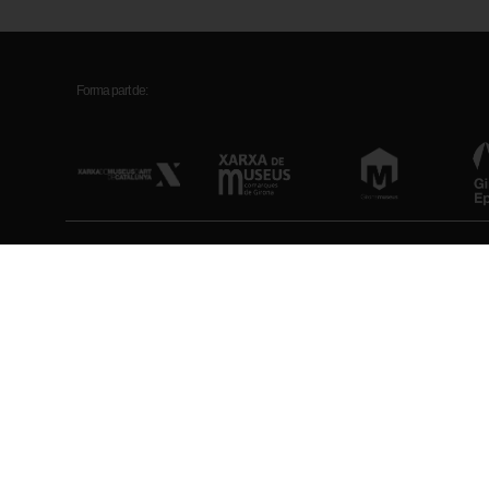
Forma part de:
Museu d’Art de Girona
Horari
Pujada de la Catedral, 12
Feiners (maig-setem
17004 Girona
Feiners (octubre-abr
Diumenges i festius
Antic hospital de Santa Caterina
Tancat: Dilluns (exc
Plaça Pompeu Fabra, 1
Veure tots els horar
17002 Girona