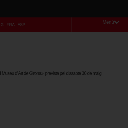
Menú
NG
FRA
ESP
al Museu d’Art de Girona», prevista pel dissabte 30 de maig.