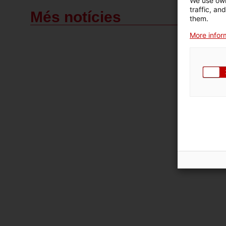
We use own
traffic, an
Més notícies
them.
More inform