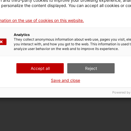
 and third-party cookies to improve your browsing experience, ana
d personalize the content displayed. You can accept all cookies or co
ation on the use of cookies on this website.
Analytics
They collect anonymous information about web use, pages you visit, e
you interact with, and how you got to the web. This information is used 
analyze user behavior on the web and to improve its experience.
Accept all
Reject
Save and close
Powered by