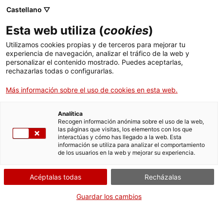
Castellano ▽
Entradas
Esta web utiliza (
cookies
)
CAT
ENG
Utilizamos cookies propias y de terceros para mejorar tu
experiencia de navegación, analizar el tráfico de la web y
FRA
personalizar el contenido mostrado. Puedes aceptarlas,
ESP
rechazarlas todas o configurarlas.
Maestros del arte catalán del
Más información sobre el uso de cookies en esta web.
siglo XX. Colección Bassat
Analítica
Recogen información anónima sobre el uso de la web,
las páginas que visitas, los elementos con los que
interactúas y cómo has llegado a la web. Esta
información se utiliza para analizar el comportamiento
de los usuarios en la web y mejorar su experiencia.
Acéptalas todas
Recházalas
Guardar los cambios