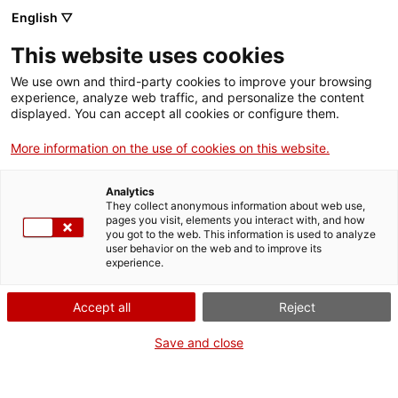
English ▽
Billets
This website uses cookies
CAT
ENG
We use own and third-party cookies to improve your browsing
experience, analyze web traffic, and personalize the content
FRA
displayed. You can accept all cookies or configure them.
ESP
More information on the use of cookies on this website.
Cela
fait
partie
Analytics
de
They collect anonymous information about web use,
:
pages you visit, elements you interact with, and how
you got to the web. This information is used to analyze
user behavior on the web and to improve its
experience.
Accept all
Reject
Save and close
Museu d’Art de Girona
Calendrier