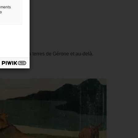
lements
to
 l’ensemble des terres de Gérone et au-delà.