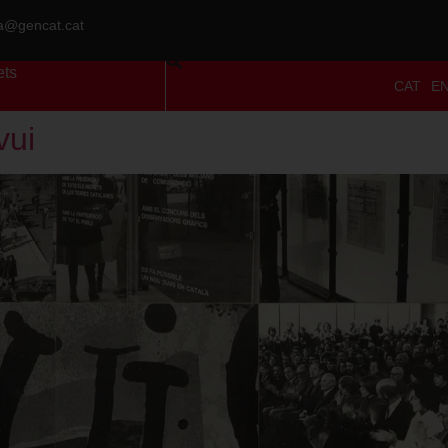
ra@gencat.cat
ets
CAT
E
vui