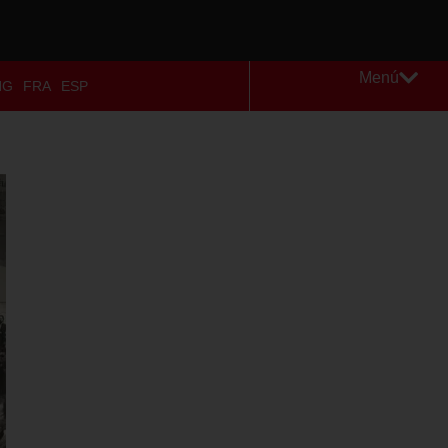
Menú
NG
FRA
ESP