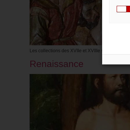
Les collections des XVIIe et XVIIIe siècles prése
Renaissance