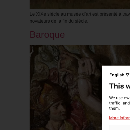
Le XIXe siècle au musée d’art est présenté à tra
novateurs de la fin du siècle.
Baroque
English ▽
This 
We use own
traffic, an
them.
More inform