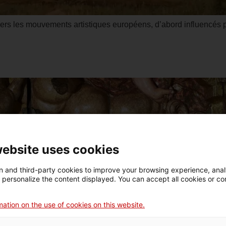
vers les mouvements artistiques européens, d’abord influencés p
website uses cookies
 and third-party cookies to improve your browsing experience, ana
d personalize the content displayed. You can accept all cookies or co
ation on the use of cookies on this website.