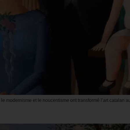
 modernisme et le noucentisme ont transformé l’art catalan au