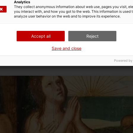
Analytics
They collect anonymous information about web use, pages you visit, e
you interact with, and how you got to the web. This information is used 
analyze user behavior on the web and to improve its experience.
Accept all
Reject
Save and close
ntent des peintures, sculptures et objets religieux provenant de
Powered by