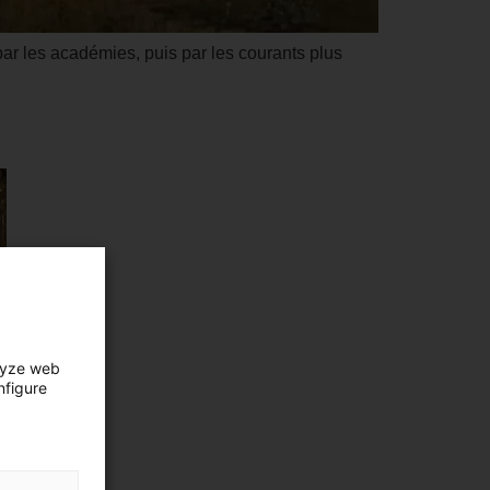
ar les académies, puis par les courants plus
lyze web
nfigure