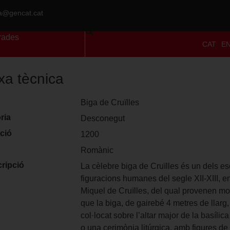
ra@gencat.cat
rades
CAT
E
txa tècnica
Biga de Cruïlles
ria
Desconegut
ció
1200
Romànic
ripció
La cèlebre biga de Cruïlles és un dels 
figuracions humanes del segle XII-XIII, 
Miquel de Cruïlles, del qual provenen mo
que la biga, de gairebé 4 metres de llarg,
col·locat sobre l’altar major de la basíli
o una cerimònia litúrgica, amb figures de