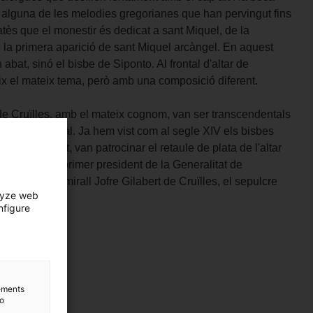
r alguna de les melodies gregorianes que han pervingut fins
 atès que el monestir és dedicat a sant Miquel, de la
la primera aparició de sant Miquel arcàngel. En aquest
 abat, sinó el bisbe de Siponto. Al frontal d'altar de
x el mateix tema, però amb una composició diferent.
 de Cruïlles, amb el mateix cognom, van ser transcendentals
l'època medieval. Ja hem vist com al segle XIV els bisbes
oncle i nebot, van patrocinar el retaule de plata de l'altar
er, a més, el primer president de la Generalitat de
ctes era l'almirall Jofre Gilabert de Cruïlles, el sepulcre
lyze web
 museu.
nfigure
lements
to