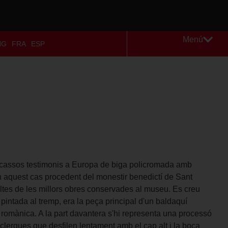
Menú
NG
FRA
ESP
escassos testimonis a Europa de biga policromada amb
en aquest cas procedent del monestir benedictí de Sant
ltes de les millors obres conservades al museu. Es creu
 pintada al tremp, era la peça principal d'un baldaquí
ca romànica. A la part davantera s'hi representa una processó
 clergues que desfilen lentament amb el cap alt i la boca