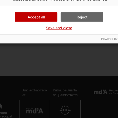
de l'objecte
biga (element estructural)
 d'ingrés
Bisbat de Girona
Accept all
Reject
ació
Exposició permanent
Save and close
its
Fons Bisbat de Girona
ursos web
wikipedia
·
visitmuseum
·
iconografia music
Powered by
Amb la col·laboració
Distintiu de Garantia
de:
de Qualitat Ambiental