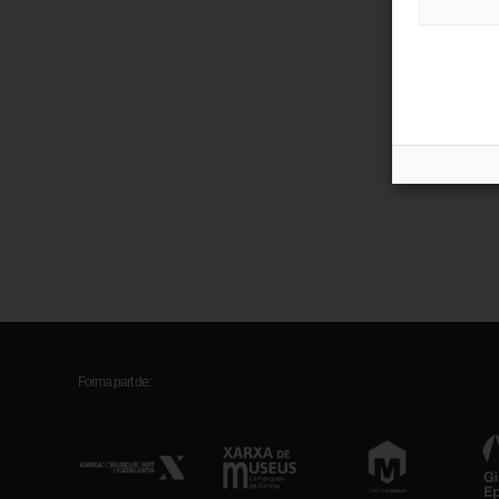
Nom 
Font
Ubic
Crèd
Rec
Forma part de: