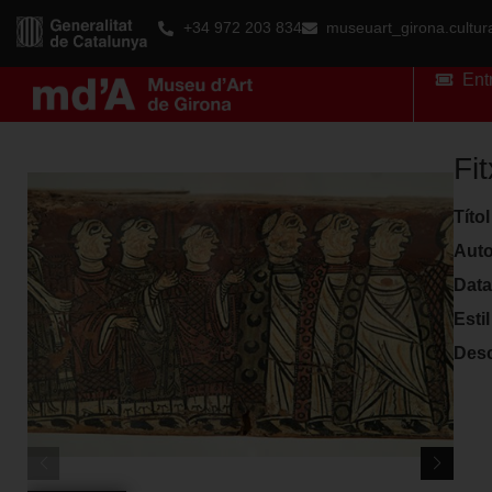
+34 972 203 834
museuart_girona.cultu
Ent
Fi
Títol
Auto
Data
Estil
Desc