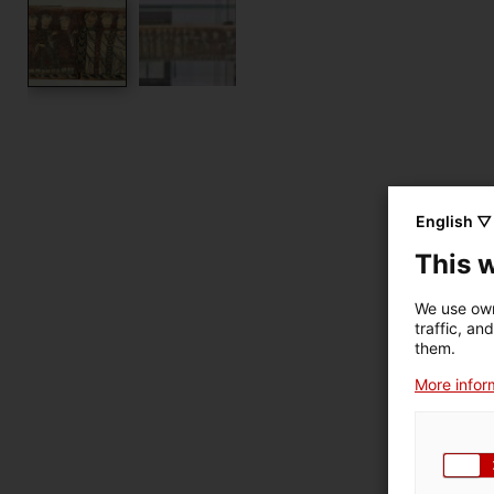
English ▽
This 
We use own
traffic, an
Mate
them.
Visu
More inform
dim
Núme
Clas
genè