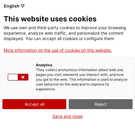
English ▽
Entrades
This website uses cookies
CAT
ENG
We use own and third-party cookies to improve your browsing
experience, analyze web traffic, and personalize the content
FRA
displayed. You can accept all cookies or configure them.
ESP
More information on the use of cookies on this website.
Plany sobre
Un mes, una obra
Analytics
Crist mort
They collect anonymous information about web use,
pages you visit, elements you interact with, and how
you got to the web. This information is used to analyze
Títol:
Plany sobre Crist mort
user behavior on the web and to improve its
experience.
Autoria:
Jaume Cabrera
Any:
c. 1415-32
Accept all
Reject
Material:
Pintura al tremp i
daurat sobre fusta
Save and close
Dimensions:
122 x 250 cm
Fons:
Museu d'Art de
Girona. Núm, reg. MDG 282