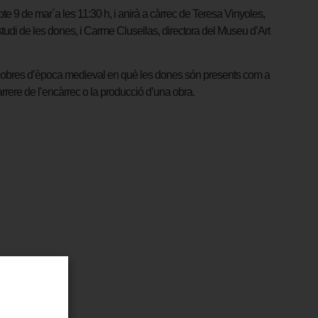
ssabte 9 de mar´a les 11:30 h, i anirà a càrrec de Teresa Vinyoles,
studi de les dones, i Carme Clusellas, directora del Museu d’Art
ió d’obres d’època medieval en què les dones són presents com a
rere de l’encàrrec o la producció d’una obra.