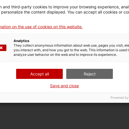
 and third-party cookies to improve your browsing experience, ana
d personalize the content displayed. You can accept all cookies or co
ation on the use of cookies on this website.
Analytics
They collect anonymous information about web use, pages you visit, e
you interact with, and how you got to the web. This information is used 
analyze user behavior on the web and to improve its experience.
Accept all
Reject
Save and close
Powered by