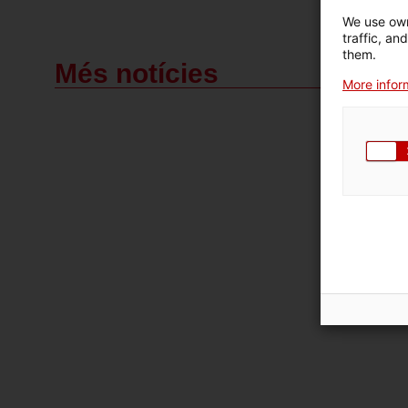
We use own
traffic, an
them.
Més notícies
More inform