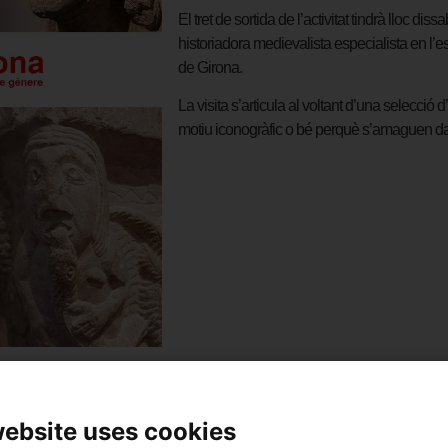
El tret de sortida de l’activitat tindrà lloc di
historiadora medievalista especialista en l’e
de Girona.
La visita s’articula al voltant d’una selecc
motiu iconogràfic o bé perquè s’amaguen dar
website uses cookies