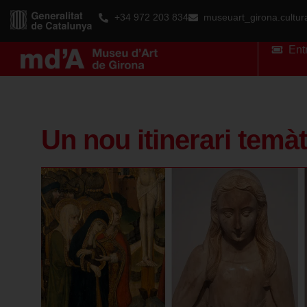
+34 972 203 834
museuart_girona.cultu
Ent
Un nou itinerari temà