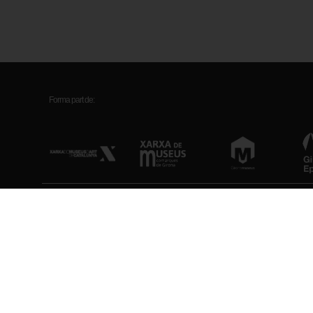
Forma part de:
Museu d’Art de Girona
Horari
Pujada de la Catedral, 12
Feiners (maig-setem
17004 Girona
Feiners (octubre-abr
Diumenges i festius
Antic hospital de Santa Caterina
Tancat: Dilluns (exc
Plaça Pompeu Fabra, 1
Veure tots els horar
17002 Girona