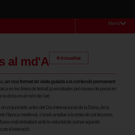
Menú
es al md'A
Actualitat
na
,
un nou format de visita guiada a la col·lecció permanent
rca en les línies de treball ja encetades pel museu de posar en
de la dona en el món de l’art.
el conjunt dels actes del Dia Internacional de la Dona, és la
t de l’època medieval, s’anirà ampliar a la resta de col·leccions
l Museu està treballant amb la voluntat de sumar aquests
 curs d’execució.