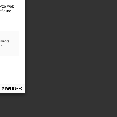
lyze web
nfigure
lements
to