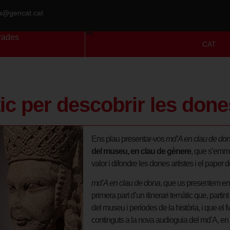
ra@gencat.cat
rades
CAT
tic per descobrir les don
Ens plau presentar-vos
md’A en clau de do
del museu, en clau de gènere
, que s’emma
valor i difondre les dones artistes i el paper 
md’A en clau de dona
, que us presentem en 
primera part d’un itinerari temàtic que, partin
del museu i períodes de la història, i que e
continguts a la nova audioguia del md’A, en