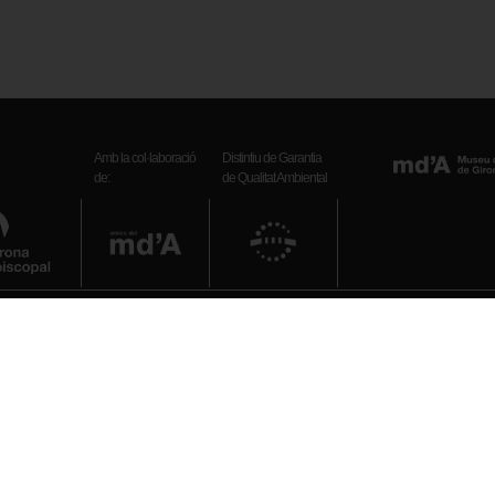
Amb la col·laboració
Distintiu de Garantia
de:
de Qualitat Ambiental
Telèfon
972 20 38 34
bre): 10 h – 19 h
il): 10 h – 18 h
E-mail
: 10 h – 14 h
museuart_girona.cultura@gen
epte festius)
Xarxes socials
is