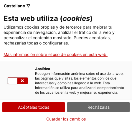
Castellano ▽
Entradas
Esta web utiliza (
cookies
)
CAT
ENG
Utilizamos cookies propias y de terceros para mejorar tu
experiencia de navegación, analizar el tráfico de la web y
FRA
personalizar el contenido mostrado. Puedes aceptarlas,
ESP
rechazarlas todas o configurarlas.
Más información sobre el uso de cookies en esta web.
Los escudos del
Publicaciones
Palacio
Analítica
Recogen información anónima sobre el uso de la web,
Episcopal de
las páginas que visitas, los elementos con los que
interactúas y cómo has llegado a la web. Esta
Girona
información se utiliza para analizar el comportamiento
de los usuarios en la web y mejorar su experiencia.
El amplio repertorio de
Acéptalas todas
Recházalas
escudos heráldicos que
decoran los muros del
Guardar los cambios
Palacio Episcopal de
Gerona es una fuente de