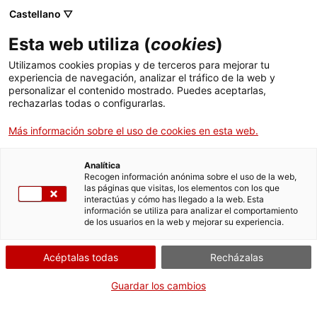
Castellano ▽
Entradas
Esta web utiliza (
cookies
)
CAT
ENG
Utilizamos cookies propias y de terceros para mejorar tu
experiencia de navegación, analizar el tráfico de la web y
FRA
personalizar el contenido mostrado. Puedes aceptarlas,
ESP
rechazarlas todas o configurarlas.
Más información sobre el uso de cookies en esta web.
Fondo
Analítica
de arte
Recogen información anónima sobre el uso de la web,
las páginas que visitas, los elementos con los que
interactúas y cómo has llegado a la web. Esta
del
información se utiliza para analizar el comportamiento
de los usuarios en la web y mejorar su experiencia.
diario
Acéptalas todas
Recházalas
Avui
Guardar los cambios
El Museu d’Art de