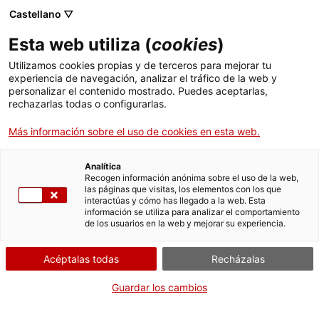
Castellano ▽
Entradas
Esta web utiliza (
cookies
)
CAT
ENG
Utilizamos cookies propias y de terceros para mejorar tu
experiencia de navegación, analizar el tráfico de la web y
FRA
personalizar el contenido mostrado. Puedes aceptarlas,
ESP
rechazarlas todas o configurarlas.
Más información sobre el uso de cookies en esta web.
Románico
Analítica
El Museo presenta
Recogen información anónima sobre el uso de la web,
una colección de
las páginas que visitas, los elementos con los que
arte altomedieval
interactúas y cómo has llegado a la web. Esta
información se utiliza para analizar el comportamiento
que refleja la
de los usuarios en la web y mejorar su experiencia.
evolución artística
de la Cataluña de
época condal.
Acéptalas todas
Recházalas
Las obras de este período
Guardar los cambios
están marcadas por su