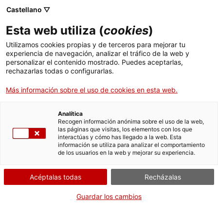
Castellano ▽
Entradas
Esta web utiliza (
cookies
)
CAT
ENG
Utilizamos cookies propias y de terceros para mejorar tu
experiencia de navegación, analizar el tráfico de la web y
FRA
personalizar el contenido mostrado. Puedes aceptarlas,
ESP
rechazarlas todas o configurarlas.
Más información sobre el uso de cookies en esta web.
El Museo
Analítica
Mil años de
Recogen información anónima sobre el uso de la web,
las páginas que visitas, los elementos con los que
arte catalán en
interactúas y cómo has llegado a la web. Esta
información se utiliza para analizar el comportamiento
el corazón de
de los usuarios en la web y mejorar su experiencia.
Girona
Acéptalas todas
Recházalas
El Museu d’Art de Girona
conserva y expone la colección
Guardar los cambios
de arte más importante del
Obispado y de la provincia de