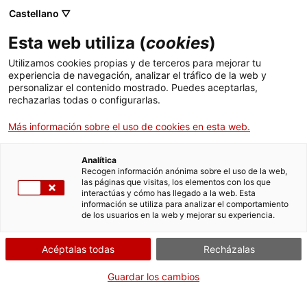
Castellano ▽
Entradas
Esta web utiliza (
cookies
)
CAT
ENG
Utilizamos cookies propias y de terceros para mejorar tu
experiencia de navegación, analizar el tráfico de la web y
FRA
personalizar el contenido mostrado. Puedes aceptarlas,
ESP
rechazarlas todas o configurarlas.
Más información sobre el uso de cookies en esta web.
Sobre nosotros
El Museo de Arte de Girona está adscrito a la
Analítica
Agencia Catalana del Patrimonio Cultural
, entidad
Recogen información anónima sobre el uso de la web,
las páginas que visitas, los elementos con los que
de derecho público que tiene por misión gestionar
interactúas y cómo has llegado a la web. Esta
el patrimonio cultural de la Generalidad de
información se utiliza para analizar el comportamiento
de los usuarios en la web y mejorar su experiencia.
Cataluña y potenciar los museos, yacimientos y
monumentos del territorio catalán.
Acéptalas todas
Recházalas
Guardar los cambios