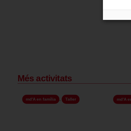
Més activitats
,
md'A en família
Taller
md'A en