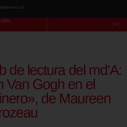
ra@gencat.cat
rades
CAT
b de lectura del md’A:
 Van Gogh en el
linero», de Maureen
rozeau