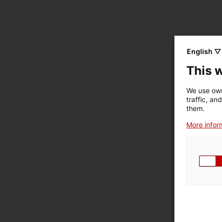
English ▽
This 
We use own
traffic, an
them.
More inform