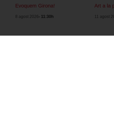
Evoquem Girona!
Art a la 
8 agost 2026
- 11:30h
11 agost 2
Forma part de: