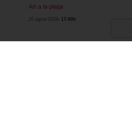
Art a la platja
20 agost 2026
- 17:00h