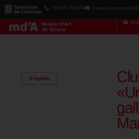
+34 972 203 834
museuart_girona.cultu
Ent
Clu
Agenda
«Un
gal
Ma