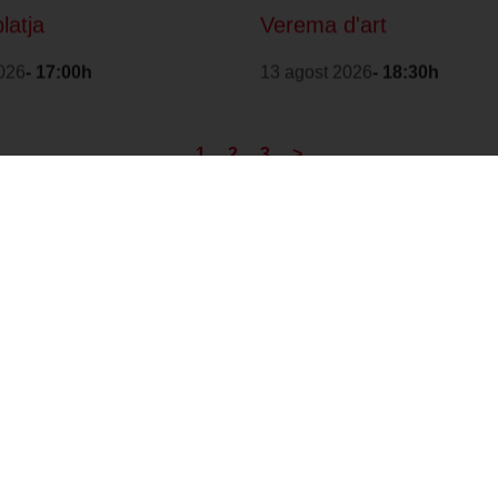
platja
Verema d'art
026
- 17:00h
13 agost 2026
- 18:30h
1
2
3
>
Amb la col·laboració
Distintiu de Garantia
de:
de Qualitat Ambiental