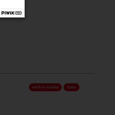
,
md'A en família
Taller