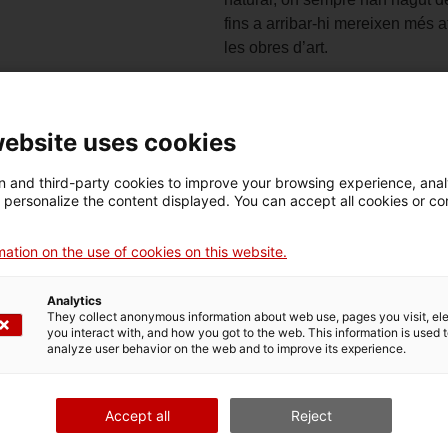
fins a arribar-hi mereixen més 
les obres d’art.
Històries d’ambició i despulla, 
de l’art es creua aquí amb tram
novel·la policíaca. Amb una pr
website uses cookies
anècdotes, trames polítiques i r
mostra la rebotiga de les obres d
 and third-party cookies to improve your browsing experience, ana
d personalize the content displayed. You can accept all cookies or co
Data
: Dissabte 13 de novembre,
ation on the use of cookies on this website.
Les sessions són gratuïtes i ob
parlant de literatura i d’art.
Analytics
They collect anonymous information about web use, pages you visit, e
Reserves
: Es recomana la insc
you interact with, and how you got to the web. This information is used 
[/vc_column][/vc_row]
analyze user behavior on the web and to improve its experience.
Accept all
Reject