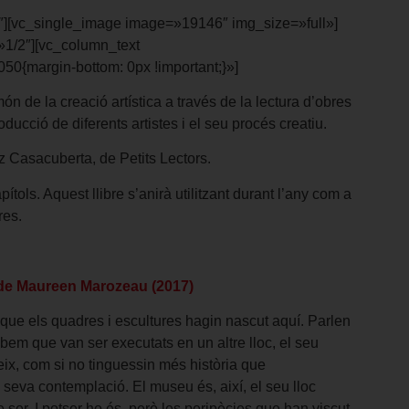
″][vc_single_image image=»19146″ img_size=»full»]
»1/2″][vc_column_text
{margin-bottom: 0px !important;}»]
 de la creació artística a través de la lectura d’obres
ducció de diferents artistes i el seu procés creatiu.
z Casacuberta, de Petits Lectors.
pítols. Aquest llibre s’anirà utilitzant durant l’any com a
res.
 de Maureen Marozeau (2017)
que els quadres i escultures hagin nascut aquí. Parlen
bem que van ser executats en un altre lloc, el seu
eix, com si no tinguessin més història que
 seva contemplació. El museu és, així, el seu lloc
ser. I potser ho és, però les peripècies que han viscut