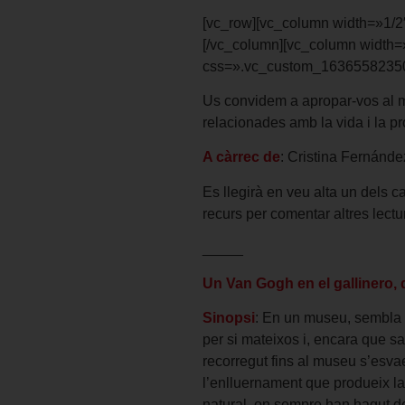
[vc_row][vc_column width=»1/2
[/vc_column][vc_column width=
css=».vc_custom_1636558235050
Us convidem a apropar-vos al món
relacionades amb la vida i la pro
A càrrec de
: Cristina Fernánde
Es llegirà en veu alta un dels ca
recurs per comentar altres lectu
_____
Un Van Gogh en el gallinero,
Sinopsi
: En un museu, sembla 
per si mateixos i, encara que sa
recorregut fins al museu s’esva
l’enlluernament que produeix la
natural, on sempre han hagut de 