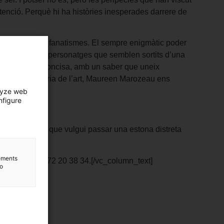
atenció. Perquè hi ha històries inesperades darrere de
d’atzar, oblits i fanatismes. El sempre enigmàtic poder
es polítiques i personatges que semblen sortits d’una
osa elegant i concisa, amb un saber que uneix
eligioses i teoria de l’art, Maureen Marozeau ens
’art.
lyze web
nfigure
 a les 16 h
ertes a tothom que vulgui passar una estona distreta
lements
ripció al tel. 972 20 38 34.[/vc_column_text]
to