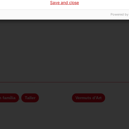
Save and close
Powered by
,
 família
Taller
Vermuts d'Art