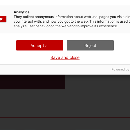
Biografia de l’autor
Analytics
Vicenç Aguado i Cudolà és profes
They collect anonymous information about web use, pages you visit, e
you interact with, and how you got to the web. This information is used 
catedràtic, de la Universitat de
analyze user behavior on the web and to improve its experience.
història i el patrimoni cultural. 
de la literatura infanti l i juvenil:
aventures del gavot a l’illa mist
Accept all
Reject
autor de relats curts premiats 
Save and close
Premi Gregal, és la seva primer
Powered by