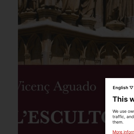
English ▽
This 
We use own
traffic, an
them.
More inform