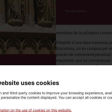
membres de la pròspera comunit
Després d’una dura travessia pe
Barcelona, on és comprat pel me
procés de creixement personal i 
importants que es construeixen 
Poblet, la Catedral de Tarragona
Santa Creu de Barcelona.
website uses cookies
Els seus ulls descobriran un pa
testimoni de la persecució dels ju
 and third-party cookies to improve your browsing experience, ana
naixement de la Generalitat i el
d personalize the content displayed. You can accept all cookies or co
l’esclau serà la construcció d’u
Pere III, amant del protocol i d
ation on the use of cookies on this website.