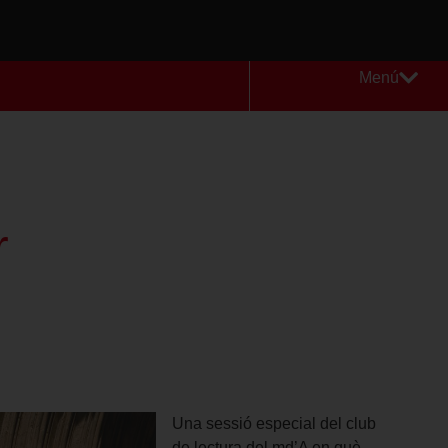
Menú
r
Una sessió especial del club
de lectura del md’A en què