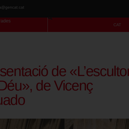
ra@gencat.cat
rades
CAT
sentació de «L’esculto
Déu», de Vicenç
uado