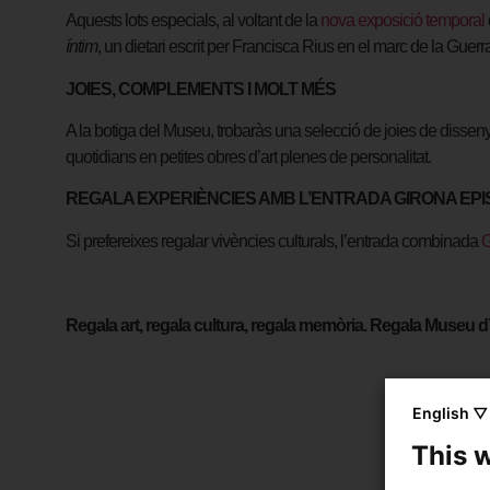
Aquests lots especials, al voltant de la
nova exposició temporal
íntim
, un dietari escrit per Francisca Rius en el marc de la Guerr
JOIES, COMPLEMENTS I MOLT MÉS
A la botiga del Museu, trobaràs una selecció de joies de disseny
quotidians en petites obres d’art plenes de personalitat.
REGALA EXPERIÈNCIES AMB L’ENTRADA GIRONA EP
Si prefereixes regalar vivències culturals, l’entrada combinada
G
Regala art, regala cultura, regala memòria. Regala Museu d’
English ▽
This 