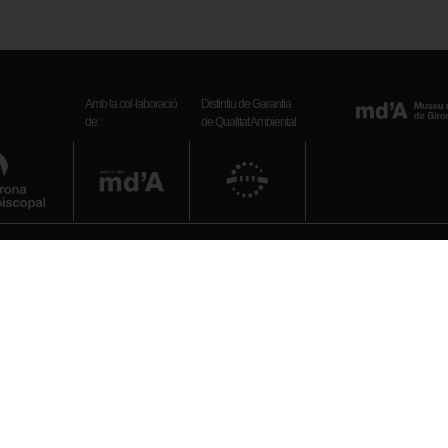
Amb la col·laboració
Distintiu de Garantia
de:
de Qualitat Ambiental
Telèfon
972 20 38 34
bre): 10 h – 19 h
il): 10 h – 18 h
E-mail
: 10 h – 14 h
museuart_girona.cultura@gen
epte festius)
Xarxes socials
is