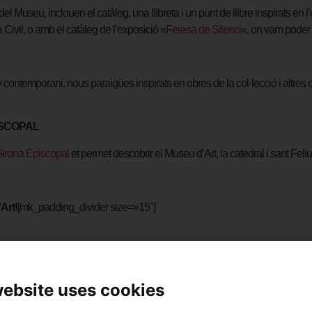
del Museu, inclouen el catàleg, una llibreta i un punt de llibre inspirats en 
a Civil, o amb el catàleg de l’exposició «
Feresa de Silenci
«, on vam poder
 contemporani, nous paraigües inspirats en obres de la col·lecció i altres
ISCOPAL
irona Episcopal
et permet descobrir el Museu d’Art, la catedral i sant Feli
Art!
[mk_padding_divider size=»15″]
website uses cookies