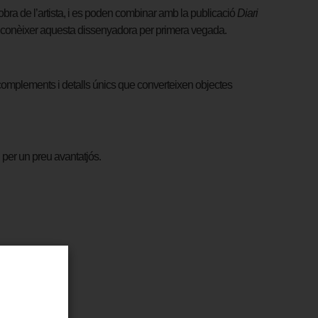
l’obra de l’artista, i es poden combinar amb la publicació
Diari
 conèixer aquesta dissenyadora per primera vegada.
 complements i detalls únics que converteixen objectes
u per un preu avantatjós.