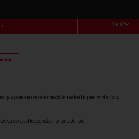
Menú
SP
alitat
 que posen en valor la creació femenina i el patrimoni artístic.
siva per a col·leccionistes i amants de l’art.