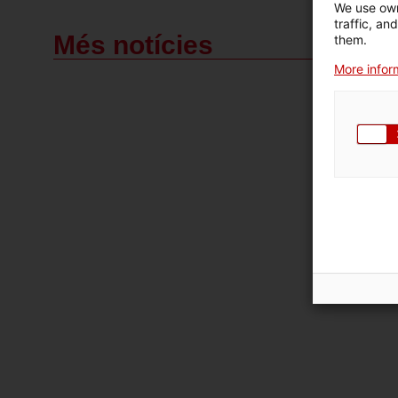
We use own
traffic, an
Més notícies
them.
More inform