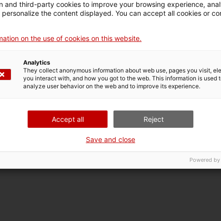
 and third-party cookies to improve your browsing experience, ana
d personalize the content displayed. You can accept all cookies or co
ation on the use of cookies on this website.
Analytics
They collect anonymous information about web use, pages you visit, e
you interact with, and how you got to the web. This information is used 
analyze user behavior on the web and to improve its experience.
Accept all
Reject
Save and close
Powered by