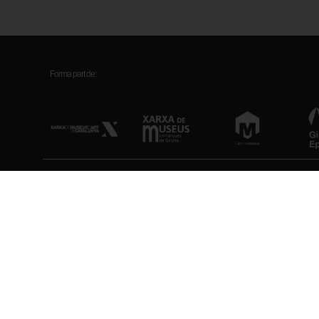
Forma part de:
Museu d’Art de Girona
Horari
Pujada de la Catedral, 12
Feiners (maig-setem
17004 Girona
Feiners (octubre-abr
Diumenges i festius
Antic hospital de Santa Caterina
Tancat: Dilluns (exc
Plaça Pompeu Fabra, 1
Veure tots els horar
17002 Girona