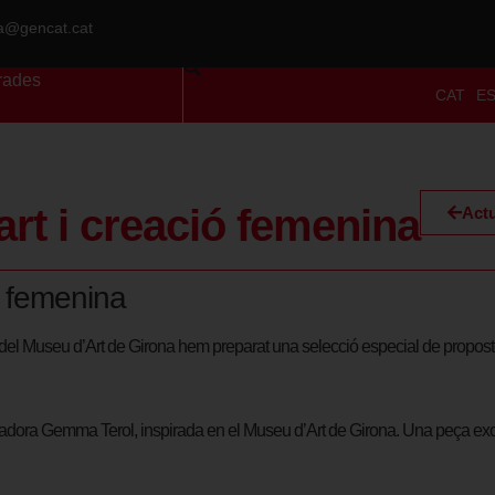
ra@gencat.cat
rades
CAT
E
art i creació femenina
Actu
ó femenina
s del Museu d’Art de Girona hem preparat una selecció especial de propostes
stradora Gemma Terol, inspirada en el Museu d’Art de Girona. Una peça exclu