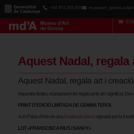
+34 972 203 834
museuart_girona.cultu
Ent
Aquest Nadal, regala 
Aquest Nadal, regala art i creaci
Aquestes festes, et proposem fer regals amb art i significat. De
PRINT D’EDICIÓ LIMITADA DE GEMMA TEROL
«Un Palau d’Art» és una
il·lustració única
i signada per la il·lu
LOT «FRANSCISCA RIUS I SANUY»