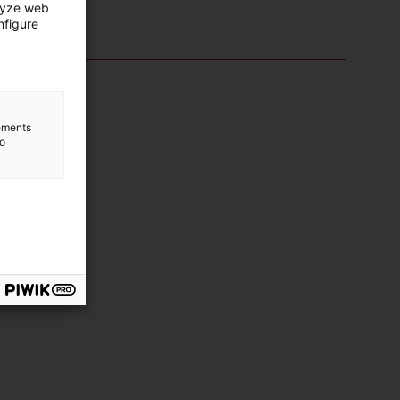
lyze web
nfigure
lements
to