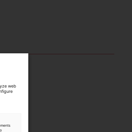
lyze web
nfigure
lements
to