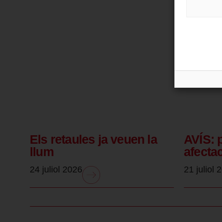
Els retaules ja veuen la
AVÍS: 
llum
afecta
24 juliol 2026
21 juliol 
.