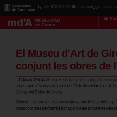
+34 972 203 834
museuart_girona.cultu
Ent
El Museu d'Art de Gi
conjunt les obres de l
El Museu d’Art de Girona exposa per primera vegada un conjunt d
són les que s’exposaran a partir del 13 de desembre i fins al 24
Girona i del Bisbat de Girona.
Modest Urgell va ser un destacat paisatgista de finals del segle 
obres concretes però també bona part de les atmosferes dels seus