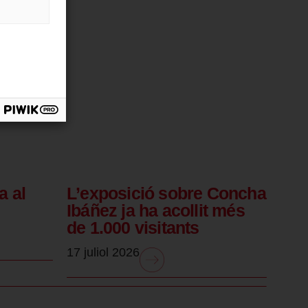
a al
L’exposició sobre Concha
Ibáñez ja ha acollit més
de 1.000 visitants
17 juliol 2026
.