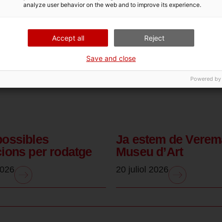
analyze user behavior on the web and to improve its experience.
Accept all
Reject
Save and close
Powered by
possibles
Ja estem de Verem
cions per rodatge
Museu d’Art
2026
20 juliol 2026
.
.