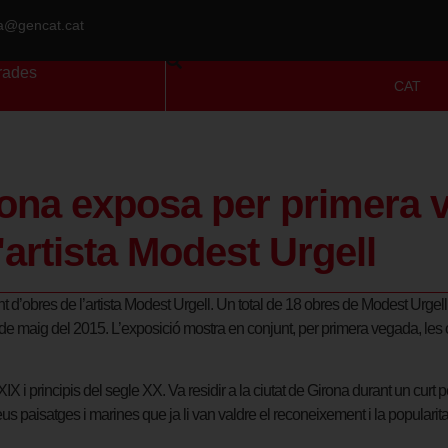
ra@gencat.cat
rades
CAT
rona exposa per primera 
'artista Modest Urgell
’obres de l’artista Modest Urgell. Un total de 18 obres de Modest Urgell, 
 de maig del 2015. L’exposició mostra en conjunt, per primera vegada, les o
XIX i principis del segle XX. Va residir a la ciutat de Girona durant un cu
 paisatges i marines que ja li van valdre el reconeixement i la popularita