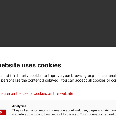
website uses cookies
 and third-party cookies to improve your browsing experience, ana
d personalize the content displayed. You can accept all cookies or co
ation on the use of cookies on this website.
Analytics
They collect anonymous information about web use, pages you visit, e
you interact with, and how you got to the web. This information is used 