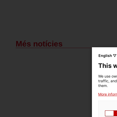
Més notícies
English ▽
This 
We use own
traffic, an
them.
More inform