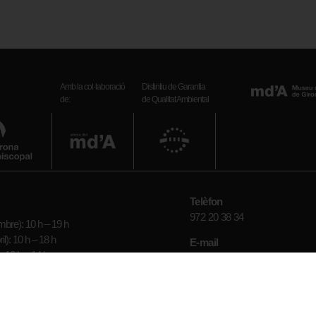
Amb la col·laboració
Distintiu de Garantia
de:
de Qualitat Ambiental
Telèfon
972 20 38 34
bre): 10 h – 19 h
il): 10 h – 18 h
E-mail
: 10 h – 14 h
museuart_girona.cultura@gen
epte festius)
Xarxes socials
is