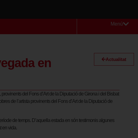
Menú
vegada en
Actualitat
provinents del Fons d’Art de la Diputació de Girona i del Bisbat
bres de l’artista provinents del Fons d’Art de la Diputació de
rt període de temps. D’aquella estada en són testimonis algunes
t en vida.