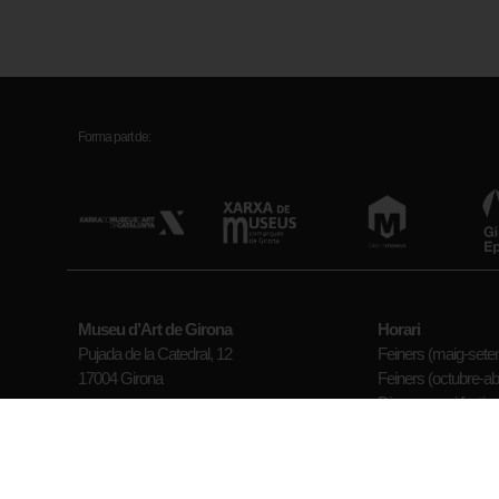
Forma part de:
Museu d’Art de Girona
Horari
Pujada de la Catedral, 12
Feiners (maig-setem
17004 Girona
Feiners (octubre-abr
Diumenges i festius
Antic hospital de Santa Caterina
Tancat: Dilluns (exc
Plaça Pompeu Fabra, 1
Veure tots els horar
17002 Girona