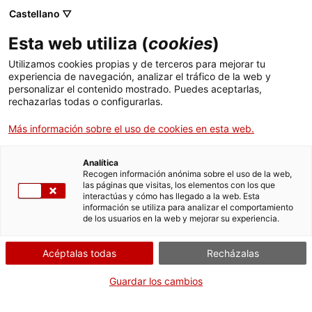
Castellano ▽
Entradas
Esta web utiliza (
cookies
)
CAT
ENG
Utilizamos cookies propias y de terceros para mejorar tu
experiencia de navegación, analizar el tráfico de la web y
FRA
personalizar el contenido mostrado. Puedes aceptarlas,
ESP
rechazarlas todas o configurarlas.
Taller con el artista Vicenç
Más información sobre el uso de cookies en esta web.
Huedo
Analítica
Recogen información anónima sobre el uso de la web,
las páginas que visitas, los elementos con los que
interactúas y cómo has llegado a la web. Esta
información se utiliza para analizar el comportamiento
de los usuarios en la web y mejorar su experiencia.
Acéptalas todas
Recházalas
Guardar los cambios