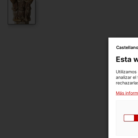
Castellan
Esta w
Mate
Utilizamos
Visu
analizar el
dim
rechazarlas
Núme
Más inform
Clas
gené
Nomb
Fuen
Ubic