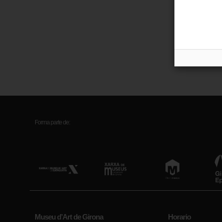
Créd
Rec
Forma parte de:
Museu d’Art de Girona
Horario