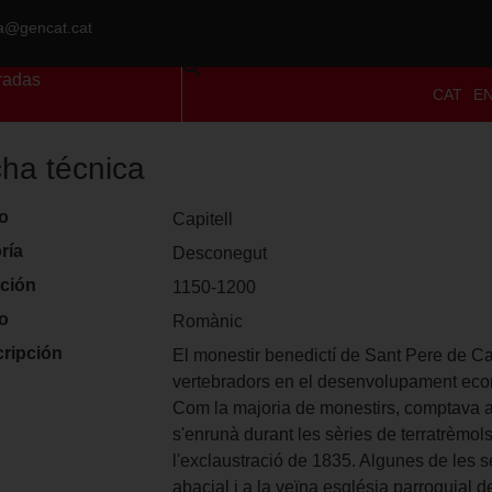
ra@gencat.cat
radas
CAT
E
cha técnica
lo
Capitell
ría
Desconegut
ción
1150-1200
lo
Romànic
ripción
El monestir benedictí de Sant Pere de Ca
vertebradors en el desenvolupament econò
Com la majoria de monestirs, comptava amb
s'enrunà durant les sèries de terratrèmols
l'exclaustració de 1835. Algunes de les 
abacial i a la veïna església parroquial d