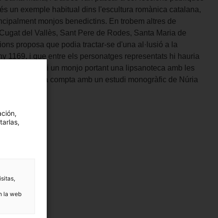
II és un exemple habitual dins l'escultura romànica catalana,
principalment monjos benedictins. En trobem altres de
 Cugat del Vallès, Sant Pere de Rodes, Santa Maria de
cions proposa que podia tractar-se d'una al·lusió a la
y 1169, i que entre els personatges representats hi hauria
abat Pere (3r) i un monjo portant una lipsanoteca amb les
mprodon. La peça compta amb un estudi monogràfic de Núria
ia
ación,
tarlas,
sitas,
n la web