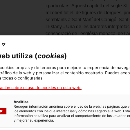
i particulars. Aquest capitell del segle X
recobert tot ell de figures de clergues, 
semblants a Sant Martí del Canigó, Sant
l'Estany... Una de les darreres interpreta
consagració de l'església monacal de l'an
el bisbe de Girona Guillem de Monells, l'
o ▽
relíquies de sant Patllari, patró de Ca
eb utiliza (
cookies
)
Peiris ("12 mesos 12 obres" 2019).
riales y técnicas
Pedra de Girona amb restes de policrom
 cookies propias y de terceros para mejorar tu experiencia de naveg
alización de las
38 x 25 x 25 cm
 tráfico de la web y personalizar el contenido mostrado. Puedes acep
ensiones
 todas o configurarlas.
ro del objeto
MDG0034
ación sobre el uso de cookies en esta web.
ificación
ESTRUCTURES
rica
Analítica
Recogen información anónima sobre el uso de la web, las páginas que vi
re del objeto
Capitell (component de columna)
los elementos con los que interactúas y cómo has llegado a la web. Esta
información se utiliza para analizar el comportamiento de los usuarios e
te de ingreso
Bisbat de Girona
y mejorar su experiencia.
ación
Exposició permanent