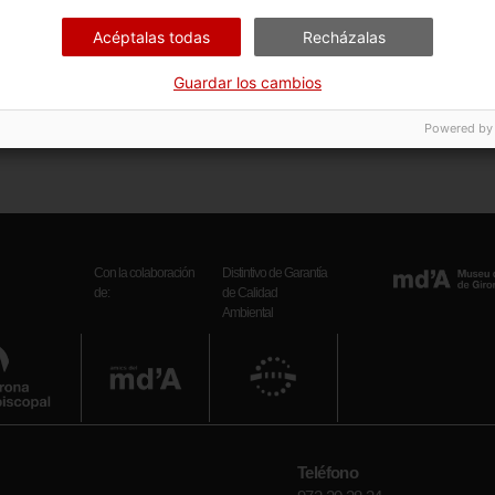
itos
Fons Bisbat de Girona
Acéptalas todas
Recházalas
ursos web
amics de besalú
·
Un mes, una obra
Guardar los cambios
Powered by
Con la colaboración
Distintivo de Garantía
de:
de Calidad
Ambiental
Teléfono