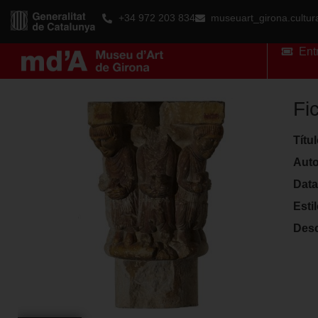
+34 972 203 834
museuart_girona.cultu
Ent
Fi
Títu
Auto
Data
Esti
Desc