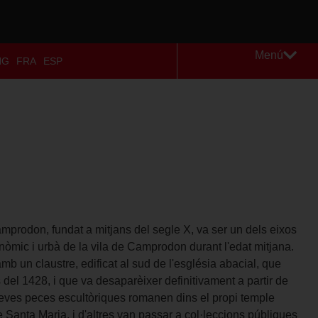
Menú
NG
FRA
ESP
mprodon, fundat a mitjans del segle X, va ser un dels eixos
mic i urbà de la vila de Camprodon durant l'edat mitjana.
 un claustre, edificat al sud de l'església abacial, que
 del 1428, i que va desaparèixer definitivament a partir de
seves peces escultòriques romanen dins el propi temple
e Santa Maria, i d'altres van passar a col·leccions públiques