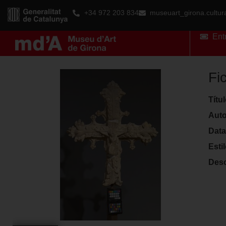
+34 972 203 834
museuart_girona.cultu
Ent
Fi
Títu
Auto
Data
Esti
Desc