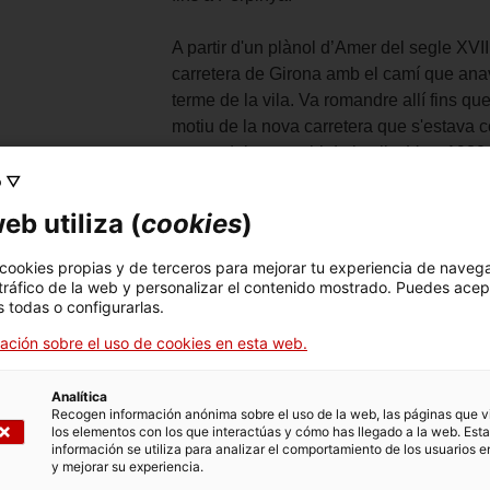
A partir d'un plànol d’Amer del segle XVII
carretera de Girona amb el camí que anav
terme de la vila. Va romandre allí fins que
motiu de la nova carretera que s'estava c
centre del cementiri de la vila. Vers 1930
va ser parcialment malmesa a causa de la
o ▽
En la dècada de 1960 va ingressar al Mus
eb utiliza (
cookies
)
l'ampliació de l'exposició permanent del 
riales y técnicas
Pedra de Girona
 cookies propias y de terceros para mejorar tu experiencia de naveg
 tráfico de la web y personalizar el contenido mostrado. Puedes acep
alización de las
73 x 63 x 22 cm
 todas o configurarlas.
ensiones
ación sobre el uso de cookies en esta web.
ro del objeto
MDG1633
ificación
OBJECTE RELIGIÓS
Analítica
rica
Recogen información anónima sobre el uso de la web, las páginas que vi
los elementos con los que interactúas y cómo has llegado a la web. Esta
re del objeto
Creu de terme
información se utiliza para analizar el comportamiento de los usuarios e
y mejorar su experiencia.
te de ingreso
Bisbat de Girona