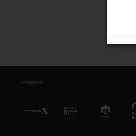
Ubic
Créd
Rec
Forma parte de: