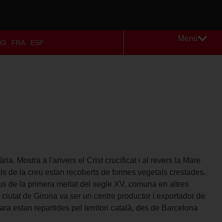
Menú
NG
FRA
ESP
ia. Mostra a l'anvers el Crist crucificat i al revers la Mare
ls de la creu estan recoberts de formes vegetals crestades.
eus de la primera meitat del segle XV, comuna en altres
 ciutat de Girona va ser un centre productor i exportador de
ra estan repartides pel territori català, des de Barcelona