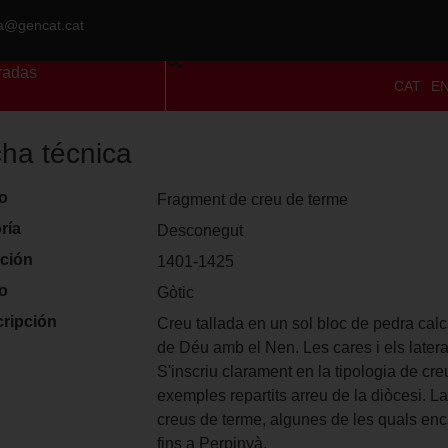
ra@gencat.cat
radas
CAT
E
cha técnica
lo
Fragment de creu de terme
ría
Desconegut
ción
1401-1425
lo
Gòtic
ripción
Creu tallada en un sol bloc de pedra calcàr
de Déu amb el Nen. Les cares i els latera
S'inscriu clarament en la tipologia de cr
exemples repartits arreu de la diòcesi. La
creus de terme, algunes de les quals enca
fins a Perpinyà.