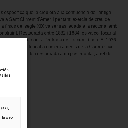
 s'especifica que la creu era a la confluència de l'antiga
a a Sant Climent d'Amer, i per tant, exercia de creu de
 a finals del segle XIX va ser traslladada a la rectoria, amb
onstruint. Restaurada entre 1882 i 1884, es va col·locar al
 es trasllada de nou, a l'entrada del cementiri nou. El 1936
 reacció anticlerical a començaments de la Guerra Civil.
eu Diocesà, i fou restaurada amb posterioritat, arrel de
Museu d'Art.
ación,
tarlas,
sitas,
n la web