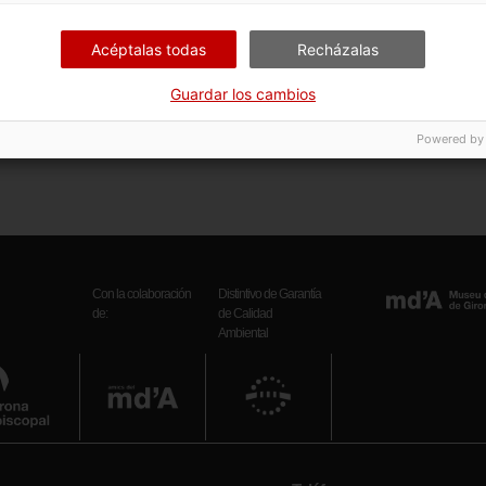
ación
Exposició permanent
itos
Fons Bisbat de Girona
Acéptalas todas
Recházalas
ursos web
Un mes, una obra
Guardar los cambios
Powered by
Con la colaboración
Distintivo de Garantía
de:
de Calidad
Ambiental