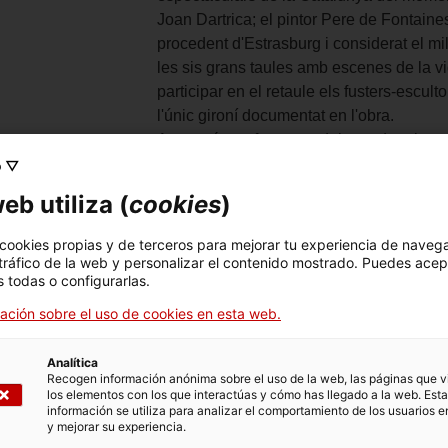
Joan Dartrica; el pintor Pere de Fontaine
procedent d'Estrasburg i considerat el mil
les sis grans taules amb escenes de la vid
participar en el retaule els fusters-escul
l'únic gironí documentat en l'obra.
Aquest és un fragment del guardapols atr
ésser fantàstic, amb trets facials humans
o ▽
aquests éssers híbrids, anomenats també
eb utiliza (
cookies
)
com la hipocresia.
riales y técnicas
Talla de fusta policromada i daurada
 cookies propias y de terceros para mejorar tu experiencia de naveg
 tráfico de la web y personalizar el contenido mostrado. Puedes acep
alización de las
105 x 90 x 5,5 cm
 todas o configurarlas.
ensiones
ación sobre el uso de cookies en esta web.
ro del objeto
MDG2385
ificación
OBJECTE RELIGIÓS
Analítica
rica
Recogen información anónima sobre el uso de la web, las páginas que vi
los elementos con los que interactúas y cómo has llegado a la web. Esta
re del objeto
Escultura (obra visual)
información se utiliza para analizar el comportamiento de los usuarios e
y mejorar su experiencia.
te de ingreso
Bisbat de Girona