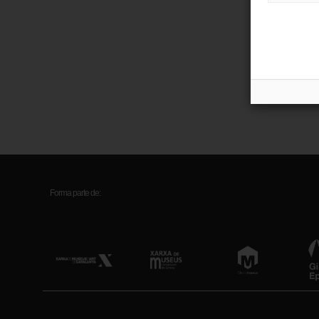
Ubic
Créd
Rec
Forma parte de: