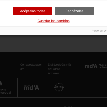
ación
Exposició permanent
itos
Fons Bisbat de Girona
Acéptalas todas
Recházalas
ursos web
Un mes, una obra
Guardar los cambios
Powered by
Con la colaboración
Distintivo de Garantía
de:
de Calidad
Ambiental