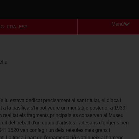
Menú
NG
FRA
ESP
eliu
liu estava dedicat precisament al sant titular, el diaca i
nt a la basílica s'hi pot veure un muntatge posterior a 1939
en realitat els fragments principals es conserven al Museu
ruit del treball d'un equip d'artistes i artesans d'orígens ben
04 i 1520 van confegir un dels retaules més grans i
 La traça i part de l'ornamentació s'atribueix al flamenc