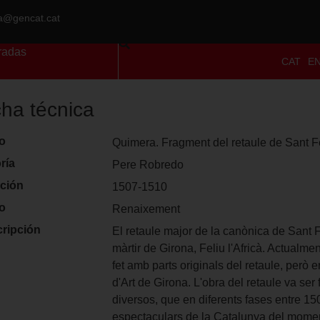
ra@gencat.cat
radas
CAT
E
cha técnica
lo
Quimera. Fragment del retaule de Sant F
ría
Pere Robredo
ción
1507-1510
lo
Renaixement
ripción
El retaule major de la canònica de Sant Fe
màrtir de Girona, Feliu l'Africà. Actualme
fet amb parts originals del retaule, però 
d'Art de Girona. L'obra del retaule va ser f
diversos, que en diferents fases entre 15
espectaculars de la Catalunya del moment.