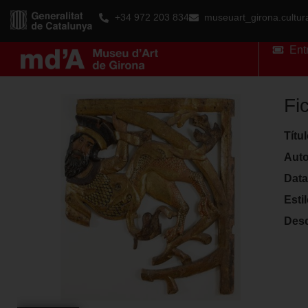
+34 972 203 834
museuart_girona.cultu
Ent
Fi
Títu
Auto
Data
Esti
Desc