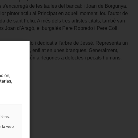
s s'encarregà de les taules del bancal; i Joan de Borgunya,
lor pintor actiu al Principat en aquell moment, fou l'autor de
a de sant Feliu. A més dels tres artistes citats, també van
tors Joan d’Aragó, el burgalès Pere Robredo i Pere Coll,
ibuït a Robredo i dedicat a l'arbre de Jessè. Representa un
 i potes d'àliga, enfilat en unes branques. Generalment,
 "quimeres" són al·legories a defectes i pecats humans,
ación,
tarlas,
sitas,
n la web