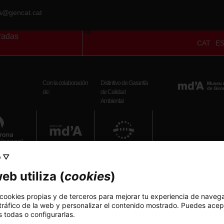
ra@gencat.cat
radas
CAT
E
Con la colaboración
Distintivo de Garantía
de:
de Calidad
Ambiental
o ▽
Teléfono
eb utiliza (
cookies
)
972 20 38 34
ptiembre): 10 h – 19 h
 cookies propias y de terceros para mejorar tu experiencia de naveg
bril): 10 h – 18 h
E-mail
 tráfico de la web y personalizar el contenido mostrado. Puedes acep
: 10 h – 14 h
museuart_girona.cultura@gen
 todas o configurarlas.
epto festivos)