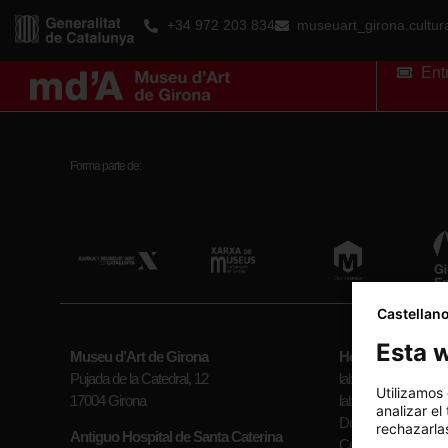
+34 972 203 834
museuart_girona.cultu
Ent
Forma parte de:
Castellan
Esta w
Museu d’Art de Girona
Horario
Pujada de la Catedral, 12
laborables (mayo-se
Utilizamos
17004 Girona
laborables (octubre-a
analizar el
Domingos y festivos
rechazarlas
Antiguo Hospital de Santa Caterina
Cerrado: Lunes (exc