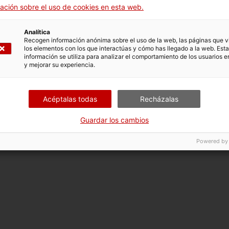
Redes sociales
ación sobre el uso de cookies en esta web.
os
Analítica
Recogen información anónima sobre el uso de la web, las páginas que vi
los elementos con los que interactúas y cómo has llegado a la web. Esta
bilidad
información se utiliza para analizar el comportamiento de los usuarios e
y mejorar su experiencia.
fostero.
web
Acéptalas todas
Recházalas
Guardar los cambios
Powered by