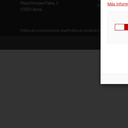
Plaza Pompeu Fabra, 1
Más inform
Ver todos los horari
17002 Girona
Política de privacidad
Aviso legal
Política de cookies
Declaración de accesi