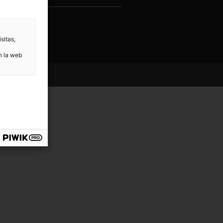
Enviar
sitas,
n la web