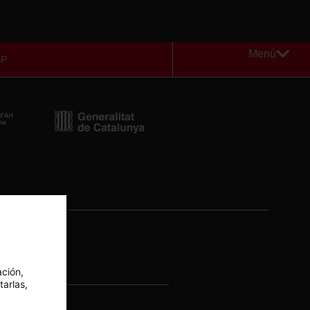
Menú
SP
Newsletter
ación,
tarlas,
cat.cat