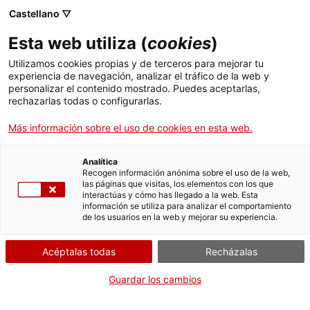
Castellano ▽
Entradas
Esta web utiliza (
cookies
)
CAT
ESP
Utilizamos cookies propias y de terceros para mejorar tu
experiencia de navegación, analizar el tráfico de la web y
Forma
personalizar el contenido mostrado. Puedes aceptarlas,
parte
rechazarlas todas o configurarlas.
de:
Más información sobre el uso de cookies en esta web.
Analítica
Recogen información anónima sobre el uso de la web,
las páginas que visitas, los elementos con los que
interactúas y cómo has llegado a la web. Esta
información se utiliza para analizar el comportamiento
de los usuarios en la web y mejorar su experiencia.
Acéptalas todas
Recházalas
Museu d’Art de Girona
Horario
Guardar los cambios
Pujada de la Catedral, 12
laborables (mayo-septiembre): 10
17004 Girona
h – 19 h