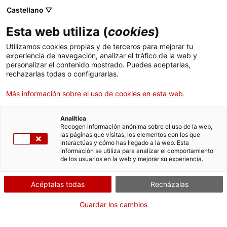
Castellano ▽
Entradas
Esta web utiliza (
cookies
)
CAT
ENG
Utilizamos cookies propias y de terceros para mejorar tu
experiencia de navegación, analizar el tráfico de la web y
FRA
personalizar el contenido mostrado. Puedes aceptarlas,
ESP
rechazarlas todas o configurarlas.
Más información sobre el uso de cookies en esta web.
12 meses 12
Publicaciones
obras. Museo
Analítica
Recogen información anónima sobre el uso de la web,
de Arte de
las páginas que visitas, los elementos con los que
interactúas y cómo has llegado a la web. Esta
Gerona. 2021
información se utiliza para analizar el comportamiento
de los usuarios en la web y mejorar su experiencia.
Acéptalas todas
Recházalas
Guardar los cambios