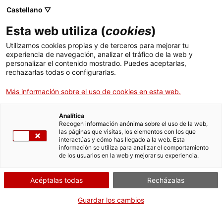
Castellano ▽
Entradas
Esta web utiliza (
cookies
)
CAT
ESP
Utilizamos cookies propias y de terceros para mejorar tu
experiencia de navegación, analizar el tráfico de la web y
personalizar el contenido mostrado. Puedes aceptarlas,
Un año más,
Ac
rechazarlas todas o configurarlas.
Más información sobre el uso de cookies en esta web.
celebramos la Fiesta
Mayor del
Analítica
Recogen información anónima sobre el uso de la web,
las páginas que visitas, los elementos con los que
Patrimonio Cultural
interactúas y cómo has llegado a la web. Esta
información se utiliza para analizar el comportamiento
de los usuarios en la web y mejorar su experiencia.
en el md'A!
Acéptalas todas
Recházalas
¡Un año más, celebramos la Fiesta Mayor del Patrimonio
Guardar los cambios
Cultural en el Museo de Arte de Girona!